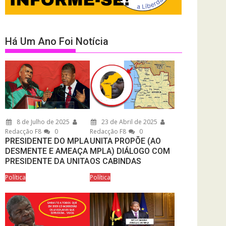
Há Um Ano Foi Notícia
8 de Julho de 2025
23 de Abril de 2025
Redacção F8
0
Redacção F8
0
PRESIDENTE DO MPLA
UNITA PROPÕE (AO
DESMENTE E AMEAÇA
MPLA) DIÁLOGO COM
PRESIDENTE DA UNITA
OS CABINDAS
Política
Política