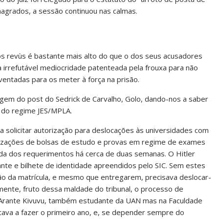
agrados, a sessão continuou nas calmas.
os revùs é bastante mais alto do que o dos seus acusadores
 da irrefutável mediocridade patenteada pela frouxa para não
nventadas para os meter à força na prisão.
m do post do Sedrick de Carvalho, Golo, dando-nos a saber
s do regime JES/MPLA.
a solicitar autorização para deslocações às universidades com
ualizações de bolsas de estudo e provas em regime de exames
da dos requerimentos há cerca de duas semanas. O Hitler
nte e bilhete de identidade apreendidos pelo SIC. Sem estes
ão da matrícula, e mesmo que entregarem, precisava deslocar-
izmente, fruto dessa maldade do tribunal, o processo de
o Arante Kivuvu, também estudante da UAN mas na Faculdade
Estava a fazer o primeiro ano, e, se depender sempre do