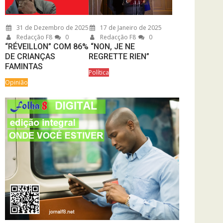
31 de Dezembro de 2025
17 de Janeiro de 2025
Redacção F8
0
Redacção F8
0
“RÉVEILLON” COM 86%
“NON, JE NE
DE CRIANÇAS
REGRETTE RIEN”
FAMINTAS
Política
Opinião