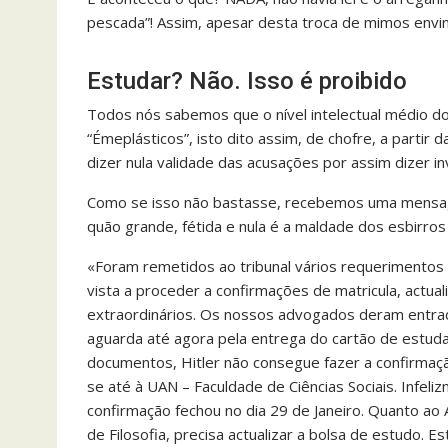
pescada”! Assim, apesar desta troca de mimos envin
Estudar? Não. Isso é proibido
Todos nós sabemos que o nível intelectual médio d
“Émeplásticos”, isto dito assim, de chofre, a partir
dizer nula validade das acusações por assim dizer i
Como se isso não bastasse, recebemos uma mensage
quão grande, fétida e nula é a maldade dos esbirro
«Foram remetidos ao tribunal vários requerimentos 
vista a proceder a confirmações de matricula, act
extraordinários. Os nossos advogados deram entra
aguarda até agora pela entrega do cartão de estuda
documentos, Hitler não consegue fazer a confirmaç
se até à UAN – Faculdade de Ciências Sociais. Infel
confirmação fechou no dia 29 de Janeiro. Quanto a
de Filosofia, precisa actualizar a bolsa de estudo. 