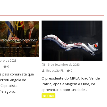
bro de 2023
15 de Setembro de 2023
8
0
Redacção F8
0
e país comunista que
O presidente do MPLA, João Vende
bertou Angola do
Pátria, após a viagem a Cuba, irá
Capitalista
aproveitar a oportunidade...
 e agora...
Nacional