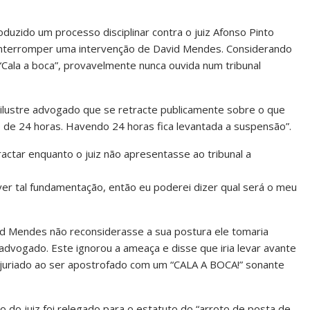
oduzido um processo disciplinar contra o juiz Afonso Pinto
 interromper uma intervenção de David Mendes. Considerando
“Cala a boca”, provavelmente nunca ouvida num tribunal
 ao ilustre advogado que se retracte publicamente sobre o que
 de 24 horas. Havendo 24 horas fica levantada a suspensão”.
actar enquanto o juiz não apresentasse ao tribunal a
er tal fundamentação, então eu poderei dizer qual será o meu
id Mendes não reconsiderasse a sua postura ele tomaria
dvogado. Este ignorou a ameaça e disse que iria levar avante
 injuriado ao ser apostrofado com um “CALA A BOCA!” sonante
o do juiz foi relegado para o estatuto do “arroto de posta de