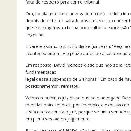
falta de respeito para com o tribunal.
Ora, no dia anterior o advogado da defesa tinha intr
depois de este ter saltado dos carretos ao querer
que ele exagerava, da sua boca saltou a expressão 
angolano.
E vai ele assim… o juiz, no dia seguinte (?!): “Peço
aconteceu ontem. E o prazo atribuído à suspensão é
Em resposta, David Mendes disse que não se ia retr
fundamentação
legal dessa suspensão de 24 horas. “Em caso de hav
posicionamento”, rematou.
Vamos resumir, o juiz disse que se o advogado Dav
medidas mais severas, por exemplo, a expulsão do a
a sua queixa contra o juiz, porque se tinha sentido
em plena sessão do julgamento.
E aconteceu o quê? NADA, não havia lei e o arreganh