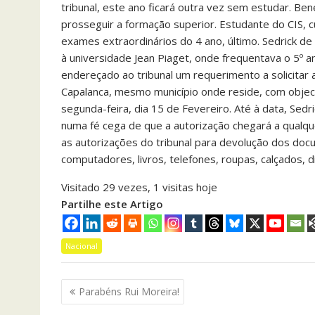
tribunal, este ano ficará outra vez sem estudar. B
prosseguir a formação superior. Estudante do CIS, cu
exames extraordinários do 4 ano, último. Sedrick de
à universidade Jean Piaget, onde frequentava o 5º an
endereçado ao tribunal um requerimento a solicitar a
Capalanca, mesmo município onde reside, com object
segunda-feira, dia 15 de Fevereiro. Até à data, Se
numa fé cega de que a autorização chegará a qualq
as autorizações do tribunal para devolução dos docu
computadores, livros, telefones, roupas, calçados, 
Visitado 29 vezes, 1 visitas hoje
Partilhe este Artigo
Nacional
Navegação
Parabéns Rui Moreira!
de