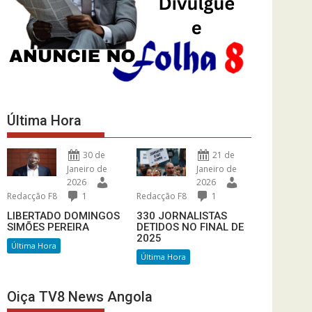
Última Hora
30 de
21 de
Janeiro de
Janeiro de
2026
2026
Redacção F8
1
Redacção F8
1
LIBERTADO DOMINGOS
330 JORNALISTAS
SIMÕES PEREIRA
DETIDOS NO FINAL DE
2025
Última Hora
Última Hora
Oiça TV8 News Angola