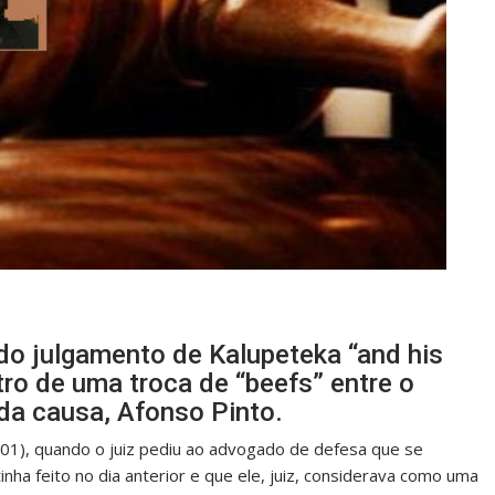
do julgamento de Kalupeteka “and his
ro de uma troca de “beefs” entre o
da causa, Afonso Pinto.
.01), quando o juiz pediu ao advogado de defesa que se
ha feito no dia anterior e que ele, juiz, considerava como uma