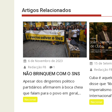
artigos
Artigos Relacionados
6 de Novembro de 2023
15 de Setem
Redacção F8
1
Redacção F
NÃO BRINQUEM COM O SNS
Cuba é aquel
Apesar dos dirigentes politico
disse que “li
partidários afirmarem à boca cheia
Imperialismo 
que falam para o povo em geral,...
Internacional”
Nacional
Nacional