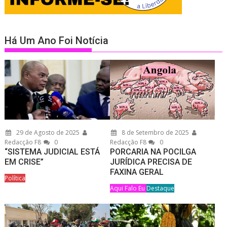
Há Um Ano Foi Notícia
29 de Agosto de 2025
8 de Setembro de 2025
Redacção F8
0
Redacção F8
0
“SISTEMA JUDICIAL ESTÁ
PORCARIA NA POCILGA
EM CRISE”
JURÍDICA PRECISA DE
FAXINA GERAL
Política
Aqui Falo Eu
Destaque