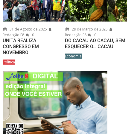
31 de Agosto de 2025
29 de Março de 2025
Redacção F8
0
Redacção F8
0
UNITA REALIZA
DO CACAU AO CACAU, SEM
CONGRESSO EM
ESQUECER O… CACAU
NOVEMBRO
Economia
Política