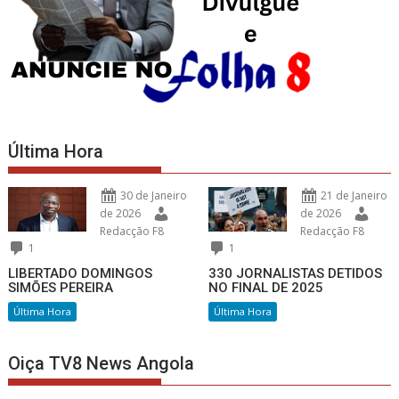
Última Hora
30 de Janeiro
21 de Janeiro
de 2026
de 2026
Redacção F8
Redacção F8
1
1
LIBERTADO DOMINGOS
330 JORNALISTAS DETIDOS
SIMÕES PEREIRA
NO FINAL DE 2025
Última Hora
Última Hora
Oiça TV8 News Angola