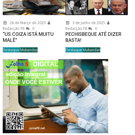
28 de Março de 2025
3 de Junho de 2025
Redacção F8
0
Redacção F8
0
“US COIZA ISTÁ MUITU
PECHISBEQUE ATÉ DIZER
MALÊ”
BASTA!
Destaque
Mukandas
Destaque
Mukandas