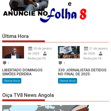
Última Hora
30 de Janeiro
21 de Janeiro
de 2026
de 2026
Redacção F8
Redacção F8
1
1
LIBERTADO DOMINGOS
330 JORNALISTAS DETIDOS
SIMÕES PEREIRA
NO FINAL DE 2025
Última Hora
Última Hora
Oiça TV8 News Angola