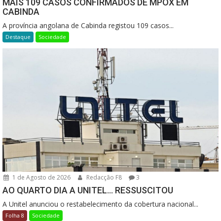
MAIS 109 CASOS CONFIRMADOS DE MPOX EM
CABINDA
A província angolana de Cabinda registou 109 casos...
Destaque
Sociedade
1 de Agosto de 2026
Redacção F8
3
AO QUARTO DIA A UNITEL… RESSUSCITOU
A Unitel anunciou o restabelecimento da cobertura nacional...
Folha 8
Sociedade