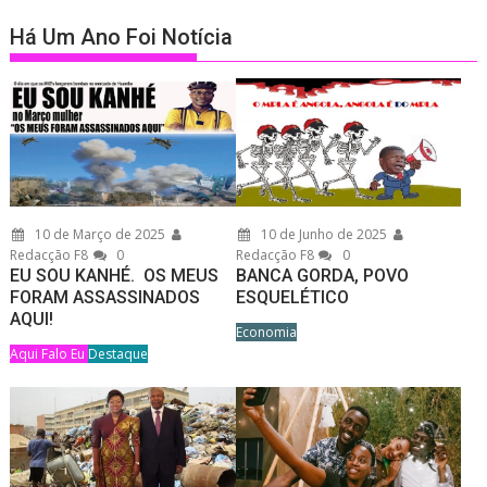
Há Um Ano Foi Notícia
10 de Março de 2025
10 de Junho de 2025
Redacção F8
0
Redacção F8
0
EU SOU KANHÉ. OS MEUS
BANCA GORDA, POVO
FORAM ASSASSINADOS
ESQUELÉTICO
AQUI!
Economia
Aqui Falo Eu
Destaque