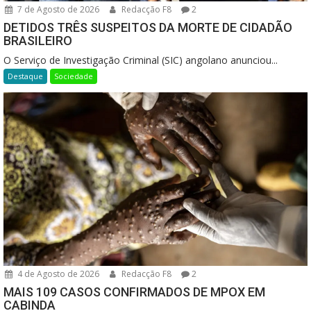
7 de Agosto de 2026
Redacção F8
2
DETIDOS TRÊS SUSPEITOS DA MORTE DE CIDADÃO
BRASILEIRO
O Serviço de Investigação Criminal (SIC) angolano anunciou...
Destaque
Sociedade
4 de Agosto de 2026
Redacção F8
2
MAIS 109 CASOS CONFIRMADOS DE MPOX EM
CABINDA