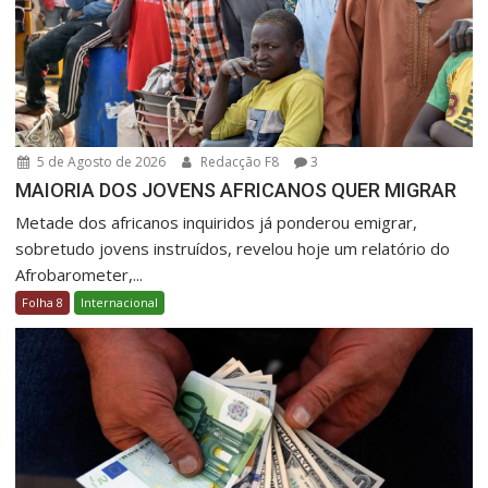
5 de Agosto de 2026
Redacção F8
3
MAIORIA DOS JOVENS AFRICANOS QUER MIGRAR
Metade dos africanos inquiridos já ponderou emigrar,
sobretudo jovens instruídos, revelou hoje um relatório do
Afrobarometer,...
Folha 8
Internacional