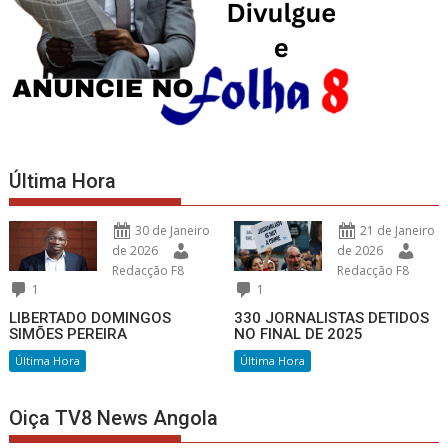
Última Hora
30 de Janeiro
21 de Janeiro
de 2026
de 2026
Redacção F8
Redacção F8
1
1
LIBERTADO DOMINGOS
330 JORNALISTAS DETIDOS
SIMÕES PEREIRA
NO FINAL DE 2025
Última Hora
Última Hora
Oiça TV8 News Angola