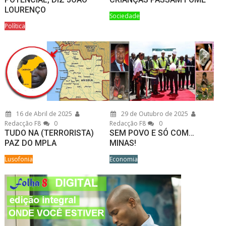
LOURENÇO
Sociedade
Política
16 de Abril de 2025
29 de Outubro de 2025
Redacção F8
0
Redacção F8
0
TUDO NA (TERRORISTA)
SEM POVO E SÓ COM…
PAZ DO MPLA
MINAS!
Lusofonia
Economia