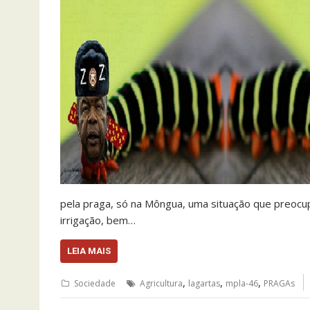
pela praga, só na Môngua, uma situação que preocu
irrigação, bem…
LEIA MAIS
,
,
,
Sociedade
Agricultura
lagartas
mpla-46
PRAGAs