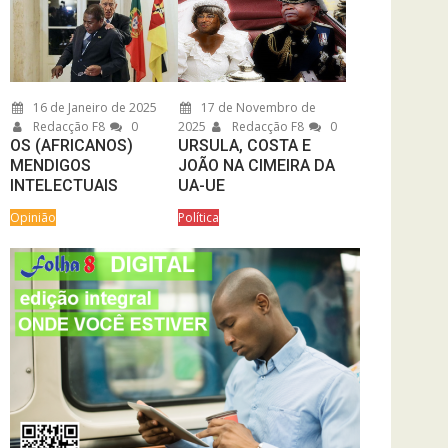
16 de Janeiro de 2025
17 de Novembro de
Redacção F8
0
2025
Redacção F8
0
OS (AFRICANOS)
URSULA, COSTA E
MENDIGOS
JOÃO NA CIMEIRA DA
INTELECTUAIS
UA-UE
Opinião
Política