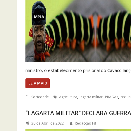
ministro, o estabelecimento prisional do Cavaco la
LEIA MAIS
,
,
,
Sociedade
Agricultura
lagarta militar
PRAGAs
reclus
“LAGARTA MILITAR” DECLARA GUERR
30 de Abril de 2022
Redacção F8