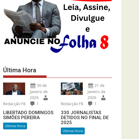
Última Hora
30 de
21 de
Janeiro de
Janeiro de
2026
2026
Redacção F8
1
Redacção F8
1
LIBERTADO DOMINGOS
330 JORNALISTAS
SIMÕES PEREIRA
DETIDOS NO FINAL DE
2025
Última Hora
Última Hora