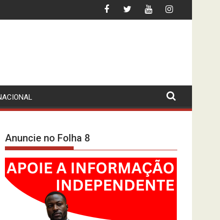
 A FLEC-FAC LÁ ESTÁ… DE PÉ
LEI CONTRA AS “FAKE NEWS”? MPLA (D
NACIONAL
Anuncie no Folha 8