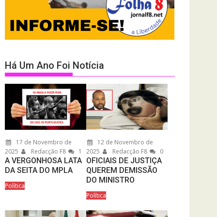
Há Um Ano Foi Notícia
17 de Novembro de
12 de Novembro de
2025
Redacção F8
1
2025
Redacção F8
0
A VERGONHOSA LATA
OFICIAIS DE JUSTIÇA
DA SEITA DO MPLA
QUEREM DEMISSÃO
DO MINISTRO
Política
Política