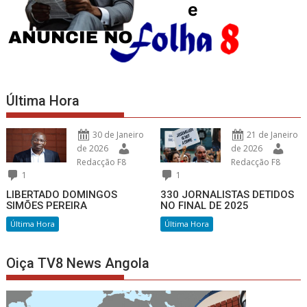
Última Hora
30 de Janeiro
21 de Janeiro
de 2026
de 2026
Redacção F8
Redacção F8
1
1
LIBERTADO DOMINGOS
330 JORNALISTAS DETIDOS
SIMÕES PEREIRA
NO FINAL DE 2025
Última Hora
Última Hora
Oiça TV8 News Angola