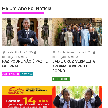
Há Um Ano Foi Notícia
7 de Abril de 2025
13 de Setembro de 2025
Redacção F8
0
Redacção F8
0
PAZ PODRE NÃO É PAZ, É
BAD E CRUZ VERMELHA
GUERRA!
APOIAM GOVERNO DE
BORNO
Aqui Falo Eu
Destaque
Internacional