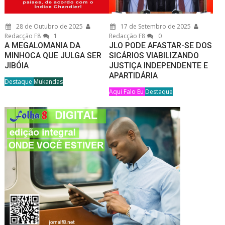
28 de Outubro de 2025
17 de Setembro de 2025
Redacção F8
1
Redacção F8
0
A MEGALOMANIA DA
JLO PODE AFASTAR-SE DOS
MINHOCA QUE JULGA SER
SICÁRIOS VIABILIZANDO
JIBÓIA
JUSTIÇA INDEPENDENTE E
APARTIDÁRIA
Destaque
Mukandas
Aqui Falo Eu
Destaque