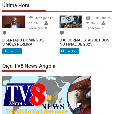
Última Hora
30 de Janeiro
21 de Janeiro
de 2026
de 2026
Redacção F8
Redacção F8
1
1
LIBERTADO DOMINGOS
330 JORNALISTAS DETIDOS
SIMÕES PEREIRA
NO FINAL DE 2025
Última Hora
Última Hora
Oiça TV8 News Angola