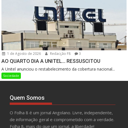
1 de Agosto de 2026
Redacção F8
3
AO QUARTO DIA A UNITEL… RESSUSCITOU
A Unitel anunciou o restabelecimento da cobertura nacional...
Sociedade
Quem Somos
O Folha 8 é um jornal Angolano. Livre, independente,
de informação geral e comprometido com a verdade.
Folha 8, mais do que um jornal, a liberdade!