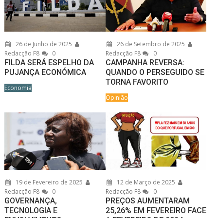
26 de Junho de 2025
26 de Setembro de 2025
Redacção F8
0
Redacção F8
0
FILDA SERÁ ESPELHO DA
CAMPANHA REVERSA:
PUJANÇA ECONÓMICA
QUANDO O PERSEGUIDO SE
TORNA FAVORITO
Economia
Opinião
19 de Fevereiro de 2025
12 de Março de 2025
Redacção F8
0
Redacção F8
0
GOVERNANÇA,
PREÇOS AUMENTARAM
TECNOLOGIA E
25,26% EM FEVEREIRO FACE