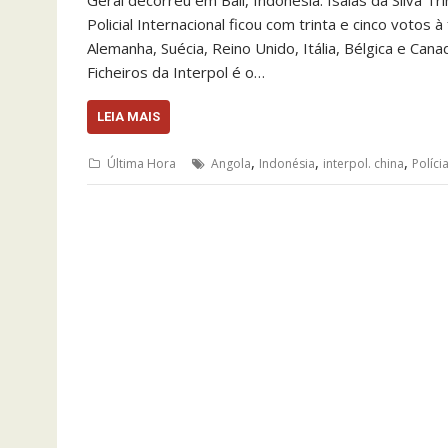
Geral decorreu em Bali, Indonésia. Isaías da Silva 
Policial Internacional ficou com trinta e cinco voto
Alemanha, Suécia, Reino Unido, Itália, Bélgica e Ca
Ficheiros da Interpol é o…
LEIA MAIS
,
,
,
Última Hora
Angola
Indonésia
interpol. china
Políci