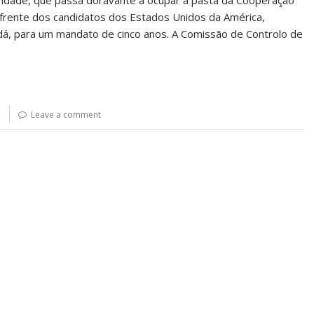
Trindade, que passa doravante a ocupar a pasta da Cooperação
s à frente dos candidatos dos Estados Unidos da América,
nadá, para um mandato de cinco anos. A Comissão de Controlo de
a
Leave a comment