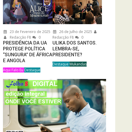
23 de Fevereiro de 2025
26 de Julho de 2025
Redacção F8
0
Redacção F8
0
PRESIDÊNCIA DA UA
ULIKA DOS SANTOS.
PROTEGE POLÍTICA
LEMBRA-SE,
“SUNGURA” DE ÁFRICA
PRESIDENTE?
E ANGOLA
Destaque
Mukandas
Aqui Falo Eu
Destaque