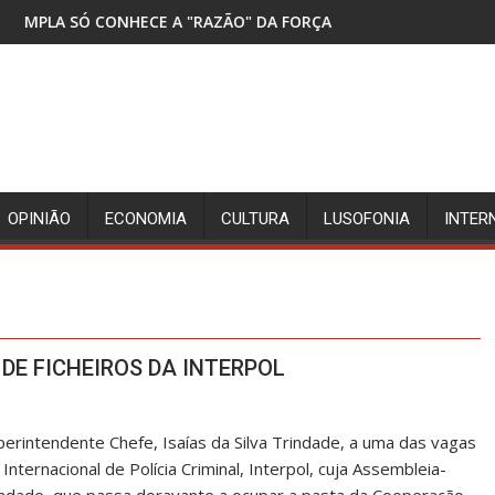
E A "RAZÃO" DA FORÇA
DETIDOS TRÊS SUSPEIT
OPINIÃO
ECONOMIA
CULTURA
LUSOFONIA
INTER
E FICHEIROS DA INTERPOL
erintendente Chefe, Isaías da Silva Trindade, a uma das vagas
nternacional de Polícia Criminal, Interpol, cuja Assembleia-