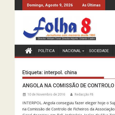
Skip
 COBRA DO MPLA À CUSTA DO CFB
MPLA SÓ CONHEC
Domingo, Agosto 9, 2026
As Últimas
to
content
POLÍTICA
NACIONAL
SOCIEDADE
Etiqueta:
interpol. china
ANGOLA NA COMISSÃO DE CONTROLO D
10 de Novembro de 2016
Redacção F8
INTERPOL. Angola conseguiu fazer eleger hoje o Sup
na Comissão de Controlo de Ficheiros da Associação I