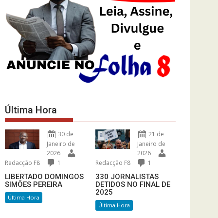
Última Hora
30 de
21 de
Janeiro de
Janeiro de
2026
2026
Redacção F8
1
Redacção F8
1
LIBERTADO DOMINGOS
330 JORNALISTAS
SIMÕES PEREIRA
DETIDOS NO FINAL DE
2025
Última Hora
Última Hora