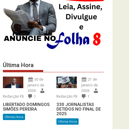
Última Hora
30 de
21 de
Janeiro de
Janeiro de
2026
2026
Redacção F8
1
Redacção F8
1
LIBERTADO DOMINGOS
330 JORNALISTAS
SIMÕES PEREIRA
DETIDOS NO FINAL DE
2025
Última Hora
Última Hora