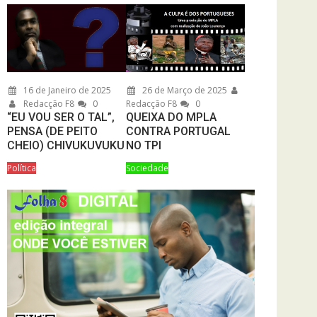
16 de Janeiro de 2025
26 de Março de 2025
Redacção F8
0
Redacção F8
0
“EU VOU SER O TAL”,
QUEIXA DO MPLA
PENSA (DE PEITO
CONTRA PORTUGAL
CHEIO) CHIVUKUVUKU
NO TPI
Política
Sociedade