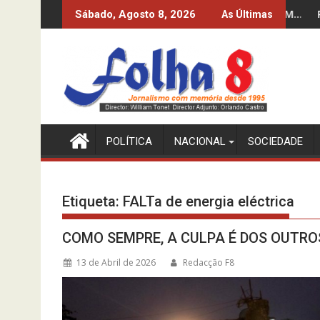
Skip
IXO DOS 10%? O INE-MPLA DIZ QUE SIM…
PRODUZIR PETRÓLEO
Sábado, Agosto 8, 2026
As Últimas
to
content
POLÍTICA
NACIONAL
SOCIEDADE
Etiqueta:
FALTa de energia eléctrica
COMO SEMPRE, A CULPA É DOS OUTRO
13 de Abril de 2026
Redacção F8