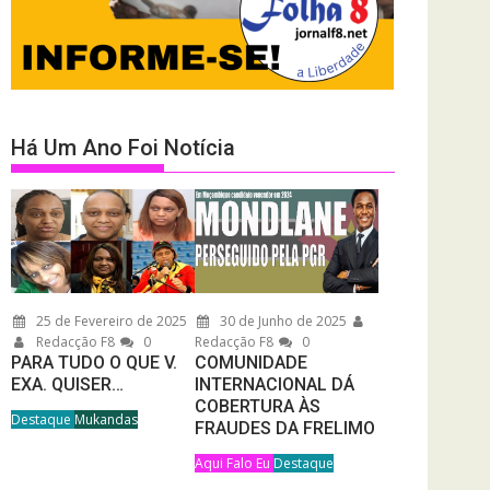
Há Um Ano Foi Notícia
25 de Fevereiro de 2025
30 de Junho de 2025
Redacção F8
0
Redacção F8
0
PARA TUDO O QUE V.
COMUNIDADE
EXA. QUISER…
INTERNACIONAL DÁ
COBERTURA ÀS
Destaque
Mukandas
FRAUDES DA FRELIMO
Aqui Falo Eu
Destaque