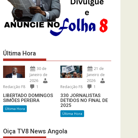
Última Hora
30 de
21 de
Janeiro de
Janeiro de
2026
2026
Redacção F8
1
Redacção F8
1
LIBERTADO DOMINGOS
330 JORNALISTAS
SIMÕES PEREIRA
DETIDOS NO FINAL DE
2025
Última Hora
Última Hora
Oiça TV8 News Angola