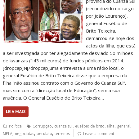
província do Cuanza Sul
(reconduzido no cargo
por João Lourenço),
general Eusébio de
Brito Teixeira,
demarcou-se hoje dos
actos da filha, que está
a ser investigada por ter alegadamente desviado 50 milhões
de kwanzas (143 mil euros) de fundos públicos em 2014.
[dropcap]N[/dropcap]uma entrevista a uma rádio local, o
general Eusébio de Brito Teixeira disse que a empresa da
filha “não assinou contrato com o Governo do Cuanza Sul”,
mas sim com a “direcção local de Educação”, sem a sua
anuência. O General Eusébio de Brito Teixeira…
LEIA MAIS
,
,
,
,
,
Política
Corrupção
cuanza sul
eusébio de brito
filha
general
,
,
,
MPLA
negociatas
peculato
terrenos
Leave a comment