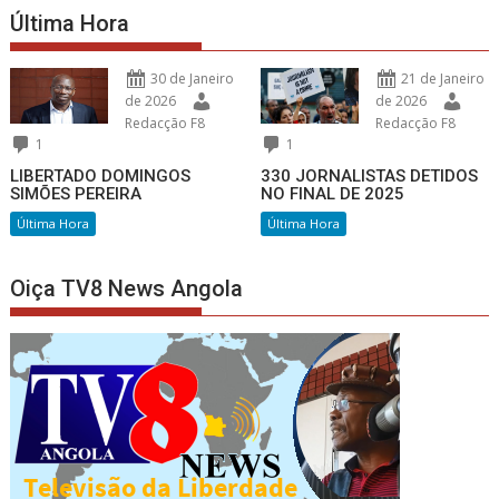
Última Hora
30 de Janeiro
21 de Janeiro
de 2026
de 2026
Redacção F8
Redacção F8
1
1
LIBERTADO DOMINGOS
330 JORNALISTAS DETIDOS
SIMÕES PEREIRA
NO FINAL DE 2025
Última Hora
Última Hora
Oiça TV8 News Angola