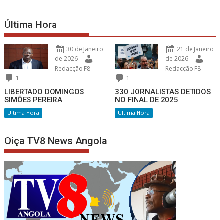
Última Hora
30 de Janeiro
21 de Janeiro
de 2026
de 2026
Redacção F8
Redacção F8
1
1
LIBERTADO DOMINGOS
330 JORNALISTAS DETIDOS
SIMÕES PEREIRA
NO FINAL DE 2025
Última Hora
Última Hora
Oiça TV8 News Angola