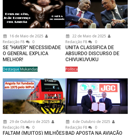
16 de Maio de 2025
22 de Maio de 2025
Redacção F8
0
Redacção F8
0
SE “HAVER” NECESSIDADE
UNITA CLASSIFICA DE
O GENERAL EXPLICA
ABSURDO DISCURSO DE
MELHOR!
CHIVUKUVUKU
Destaque
Mukandas
Política
29 de Outubro de 2025
4 de Outubro de 2025
Redacção F8
0
Redacção F8
0
FALTAM (MUITOS) MILHÕES
BAD APOSTA NA AVIAÇÃO