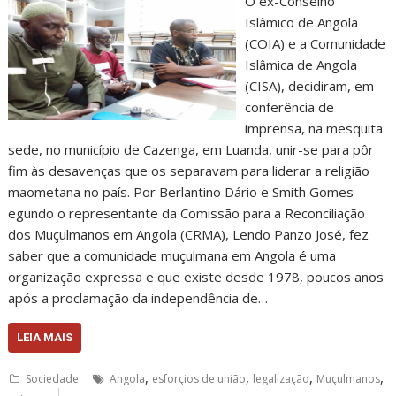
O ex-Conselho
Islâmico de Angola
(COIA) e a Comunidade
Islâmica de Angola
(CISA), decidiram, em
conferência de
imprensa, na mesquita
sede, no município de Cazenga, em Luanda, unir-se para pôr
fim às desavenças que os separavam para liderar a religião
maometana no país. Por Berlantino Dário e Smith Gomes
egundo o representante da Comissão para a Reconciliação
dos Muçulmanos em Angola (CRMA), Lendo Panzo José, fez
saber que a comunidade muçulmana em Angola é uma
organização expressa e que existe desde 1978, poucos anos
após a proclamação da independência de…
LEIA MAIS
,
,
,
,
Sociedade
Angola
esforçios de união
legalização
Muçulmanos