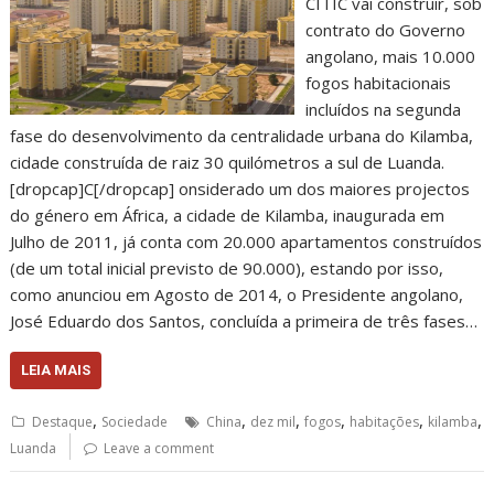
CITIC vai construir, sob
contrato do Governo
angolano, mais 10.000
fogos habitacionais
incluídos na segunda
fase do desenvolvimento da centralidade urbana do Kilamba,
cidade construída de raiz 30 quilómetros a sul de Luanda.
[dropcap]C[/dropcap] onsiderado um dos maiores projectos
do género em África, a cidade de Kilamba, inaugurada em
Julho de 2011, já conta com 20.000 apartamentos construídos
(de um total inicial previsto de 90.000), estando por isso,
como anunciou em Agosto de 2014, o Presidente angolano,
José Eduardo dos Santos, concluída a primeira de três fases…
LEIA MAIS
,
,
,
,
,
,
Destaque
Sociedade
China
dez mil
fogos
habitações
kilamba
Luanda
Leave a comment