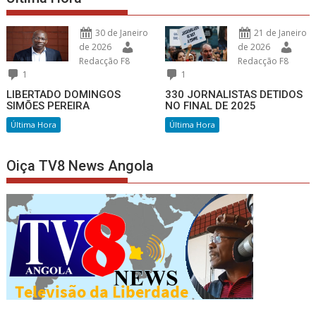
30 de Janeiro
21 de Janeiro
de 2026
de 2026
Redacção F8
Redacção F8
1
1
LIBERTADO DOMINGOS
330 JORNALISTAS DETIDOS
SIMÕES PEREIRA
NO FINAL DE 2025
Última Hora
Última Hora
Oiça TV8 News Angola