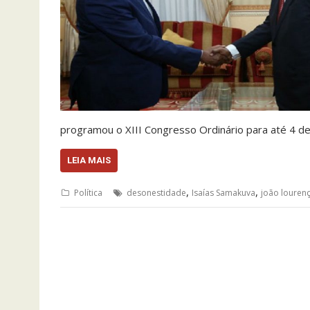
programou o XIII Congresso Ordinário para até 4 d
LEIA MAIS
,
,
Política
desonestidade
Isaías Samakuva
joão louren