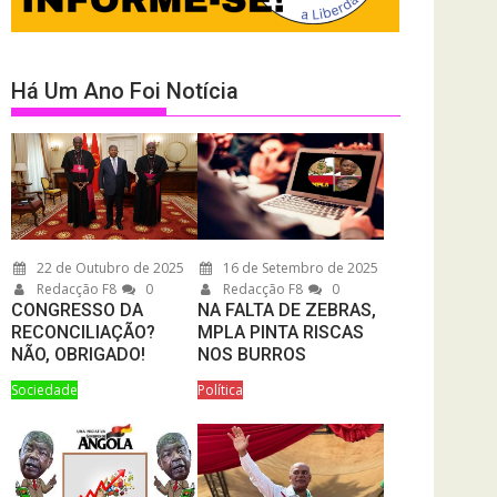
Há Um Ano Foi Notícia
22 de Outubro de 2025
16 de Setembro de 2025
Redacção F8
0
Redacção F8
0
CONGRESSO DA
NA FALTA DE ZEBRAS,
RECONCILIAÇÃO?
MPLA PINTA RISCAS
NÃO, OBRIGADO!
NOS BURROS
Sociedade
Política