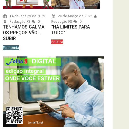
14 de Janeiro de 2025
20 de Março de 2025
Redacção F8
0
Redacção F8
0
TENHAMOS CALMA,
“HÁ LIMITES PARA
OS PREÇOS VÃO…
TUDO”
SUBIR
Política
Economia