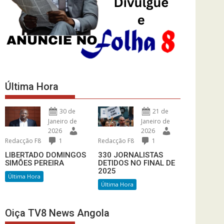
Última Hora
30 de
21 de
Janeiro de
Janeiro de
2026
2026
Redacção F8
1
Redacção F8
1
LIBERTADO DOMINGOS
330 JORNALISTAS
SIMÕES PEREIRA
DETIDOS NO FINAL DE
2025
Última Hora
Última Hora
Oiça TV8 News Angola