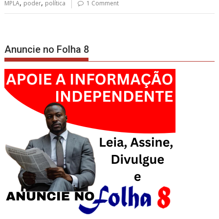
,
,
MPLA
poder
política
1 Comment
Anuncie no Folha 8