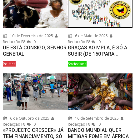
10 de Fevereiro de 2025
6 de Maio de 2025
Redacção F8
0
Redacção F8
0
UE ESTÁ CONSIGO, SENHOR
GRAÇAS AO MPLA, É SÓ A
GENERAL!
SUBIR (DE 150 PARA…
Política
Sociedade
6 de Outubro de 2025
16 de Setembro de 2025
Redacção F8
0
Redacção F8
0
«PROJECTO CRESCER» JÁ
BANCO MUNDIAL QUER
TEM FINANCIAMENTO, SÓ
MITIGAR FOME EM ÁFRICA