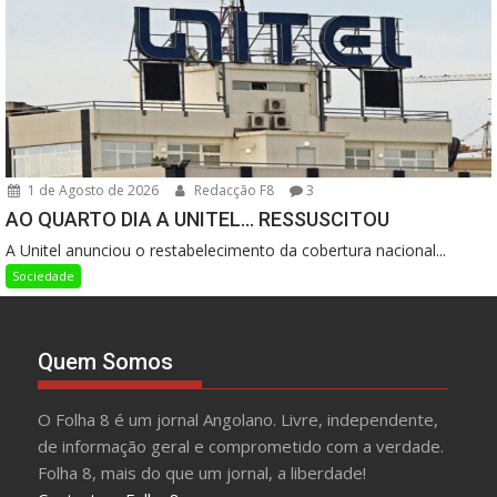
1 de Agosto de 2026
Redacção F8
3
AO QUARTO DIA A UNITEL… RESSUSCITOU
A Unitel anunciou o restabelecimento da cobertura nacional...
Sociedade
Quem Somos
O Folha 8 é um jornal Angolano. Livre, independente,
de informação geral e comprometido com a verdade.
Folha 8, mais do que um jornal, a liberdade!