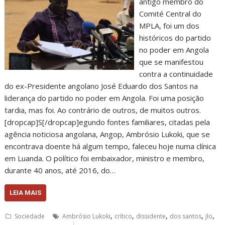
antigo membro do
Comité Central do
MPLA, foi um dos
históricos do partido
no poder em Angola
que se manifestou
contra a continuidade
do ex-Presidente angolano José Eduardo dos Santos na
liderança do partido no poder em Angola. Foi uma posição
tardia, mas foi. Ao contrário de outros, de muitos outros.
[dropcap]S[/dropcap]egundo fontes familiares, citadas pela
agência noticiosa angolana, Angop, Ambrósio Lukoki, que se
encontrava doente há algum tempo, faleceu hoje numa clínica
em Luanda. O político foi embaixador, ministro e membro,
durante 40 anos, até 2016, do…
LEIA MAIS
,
,
,
,
,
Sociedade
Ambrósio Lukoki
crítico
dissidente
dos santos
jlo