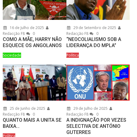
16 de Julho de 2025
29 de Setembro de 2025
Redacção F8
0
Redacção F8
0
COMO A MÃE, HARRY NÃO
“NEOCOLIALISMO SOB A
ESQUECE OS ANGOLANOS
LIDERANÇA DO MPLA”
Sociedade
Política
25 de Junho de 2025
29 de Julho de 2025
Redacção F8
0
Redacção F8
0
QUANTO MAIS A UNITA SE
A INDIGNAÇÃO POR VEZES
BAIXA…
SELECTIVA DE ANTÓNIO
GUTERRES
Política