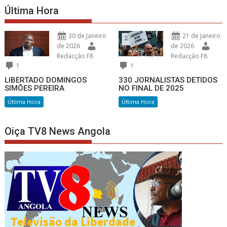
Última Hora
30 de Janeiro
21 de Janeiro
de 2026
de 2026
Redacção F8
Redacção F8
1
1
LIBERTADO DOMINGOS
330 JORNALISTAS DETIDOS
SIMÕES PEREIRA
NO FINAL DE 2025
Última Hora
Última Hora
Oiça TV8 News Angola