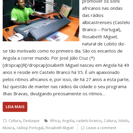
promover os sons
africanos nas ondas
das rádios
albicastrenses (Castelo
Branco – Portugal),
Rosabeth Miguel,
natural de Lobito diz-
se tão motivado como no primeiro dia. São os encantos de
Angola a correr mundo. Por José Júlio Cruz (*)
[dropcap]R[/dropcap]osabeth Miguel nasceu em Angola há 49
anos e reside em Castelo Branco há 35. É um apaixonado
pelos ritmos africanos e, por isso, de há 27 anos a esta parte,
faz questão de manter nas rádios da cidade o seu programa
Ilhas Bravas, divulgando precisamente os ritmos…
LEIA MAIS
,
,
,
,
,
,
Cultura
Destaque
África
Angola
castelo branco
Cultura
lobito
,
,
Música
rádiop Portugal
Rosabeth Miguel
Leave a comment