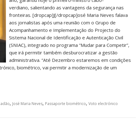
ano, garantiu hoje o primeiro-ministro cabo-
verdiano, salientando as vantagens da segurança nas
fronteiras. [dropcap]J[/dropcap]osé Maria Neves falava
aos jornalistas após uma reunião com o Grupo de
Acompanhamento e Implementação do Projecto do
Sistema Nacional de Identificação e Autenticação Civil
(SNIAC), integrado no programa “Mudar para Competir”,
que irá permitir também desburocratizar a gestão
administrativa. “Até Dezembro estaremos em condições
rónico, biométrico, vai permitir a modernização de um
,
,
,
idadão
José Maria Neves
Passaporte biométrico
Voto electrónico