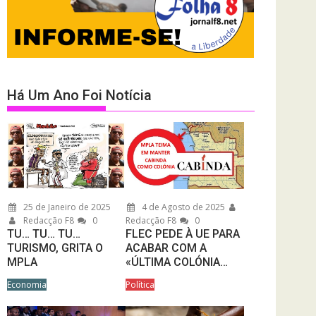
Há Um Ano Foi Notícia
25 de Janeiro de 2025
4 de Agosto de 2025
Redacção F8
0
Redacção F8
0
TU… TU… TU…
FLEC PEDE À UE PARA
TURISMO, GRITA O
ACABAR COM A
MPLA
«ÚLTIMA COLÓNIA…
Economia
Política