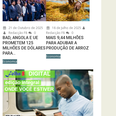
21 de Outubro de 2025
18 de Julho de 2025
Redacção F8
0
Redacção F8
0
BAD, ANGOLA E UE
MAIS 9,44 MILHÕES
PROMETEM 125
PARA ADUBAR A
MILHÕES DE DÓLARES
PRODUÇÃO DE ARROZ
PARA…
Economia
Economia