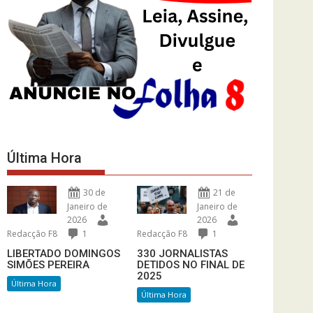
Última Hora
30 de
21 de
Janeiro de
Janeiro de
2026
2026
Redacção F8
1
Redacção F8
1
LIBERTADO DOMINGOS
330 JORNALISTAS
SIMÕES PEREIRA
DETIDOS NO FINAL DE
2025
Última Hora
Última Hora