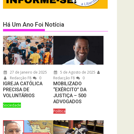
Há Um Ano Foi Notícia
27 de Janeiro de 2025
5 de Agosto de 2025
Redacção F8
0
Redacção F8
0
IGREJA CATÓLICA
MOBILIZADO
PRECISA DE
“EXÉRCITO” DA
VOLUNTÁRIOS
JUSTIÇA – 500
ADVOGADOS
Sociedade
Política