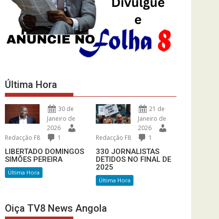
Última Hora
30 de
21 de
Janeiro de
Janeiro de
2026
2026
Redacção F8
1
Redacção F8
1
LIBERTADO DOMINGOS
330 JORNALISTAS
SIMÕES PEREIRA
DETIDOS NO FINAL DE
2025
Última Hora
Última Hora
Oiça TV8 News Angola