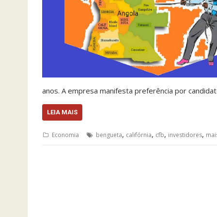
anos. A empresa manifesta preferência por candid
LEIA MAIS
,
,
,
,
Economia
bengueta
califórnia
cfb
investidores
mai