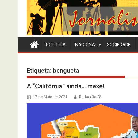
POLÍTICA
NACIONAL
SOCIEDADE
Etiqueta:
bengueta
A “Califórnia” ainda… mexe!
17 de Maio de 2021
Redacção F8