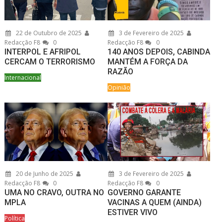
22 de Outubro de 2025
3 de Fevereiro de 2025
Redacção F8
0
Redacção F8
0
INTERPOL E AFRIPOL
140 ANOS DEPOIS, CABINDA
CERCAM O TERRORISMO
MANTÉM A FORÇA DA
RAZÃO
Internacional
Opinião
20 de Junho de 2025
3 de Fevereiro de 2025
Redacção F8
0
Redacção F8
0
UMA NO CRAVO, OUTRA NO
GOVERNO GARANTE
MPLA
VACINAS A QUEM (AINDA)
ESTIVER VIVO
Política