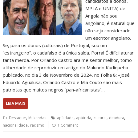
candidatos a donos,
MPLA e UNITA) de
Angola não sou
angolano, é natural que
não seja considerado
um escritor angolano.
Se, para os donos (culturais) de Portugal, sou um
“estrangeiro”, o cadafalso é a única saída. Porra! É difícil aturar
tanta merda. Por Orlando Castro ara me sentir melhor, tomo
a liberdade de reproduzir um artigo do Malundo Kudiqueba
publicado, no dia 3 de Novembro de 2024, no Folha 8: «José
Eduardo Agualusa, Orlando Castro e Mia Couto são mais
patriotas que muitos negros “pan-africanistas”…
LEIA MAIS
,
,
,
,
,
Destaque
Mukandas
ap´lidade
apátrida
cultural
ditadura
,
nacionalidade
racismo
1 Comment