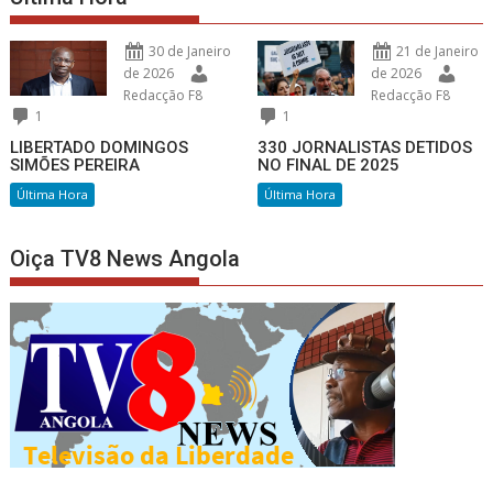
30 de Janeiro
21 de Janeiro
de 2026
de 2026
Redacção F8
Redacção F8
1
1
LIBERTADO DOMINGOS
330 JORNALISTAS DETIDOS
SIMÕES PEREIRA
NO FINAL DE 2025
Última Hora
Última Hora
Oiça TV8 News Angola