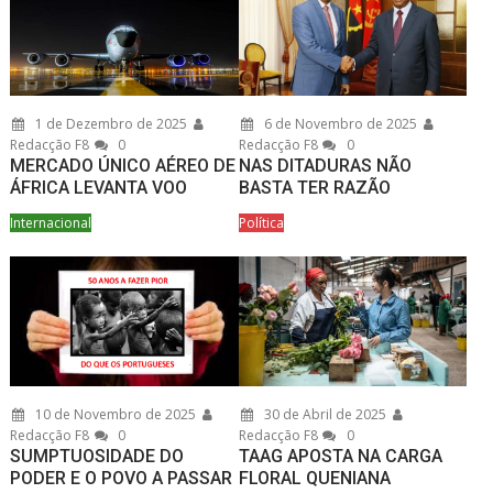
1 de Dezembro de 2025
6 de Novembro de 2025
Redacção F8
0
Redacção F8
0
MERCADO ÚNICO AÉREO DE
NAS DITADURAS NÃO
ÁFRICA LEVANTA VOO
BASTA TER RAZÃO
Internacional
Política
10 de Novembro de 2025
30 de Abril de 2025
Redacção F8
0
Redacção F8
0
SUMPTUOSIDADE DO
TAAG APOSTA NA CARGA
PODER E O POVO A PASSAR
FLORAL QUENIANA