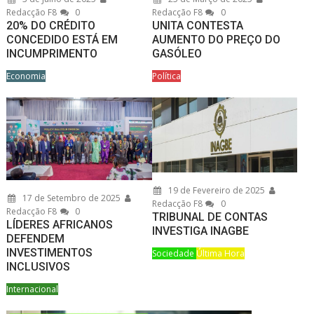
Redacção F8
0
Redacção F8
0
20% DO CRÉDITO
UNITA CONTESTA
CONCEDIDO ESTÁ EM
AUMENTO DO PREÇO DO
INCUMPRIMENTO
GASÓLEO
Economia
Política
19 de Fevereiro de 2025
17 de Setembro de 2025
Redacção F8
0
Redacção F8
0
TRIBUNAL DE CONTAS
LÍDERES AFRICANOS
INVESTIGA INAGBE
DEFENDEM
INVESTIMENTOS
Sociedade
Última Hora
INCLUSIVOS
Internacional