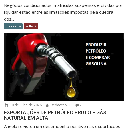
Negócios condicionados, matrículas suspensas e dívidas por
liquidar estão entre as limitações impostas pela quebra
dos...
Economia
Folha 8
30 de Julho de 2026
Redacção F8
2
EXPORTAÇÕES DE PETRÓLEO BRUTO E GÁS
NATURAL EM ALTA
Angola registou um desempenho positivo nas exportações