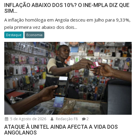
INFLAÇÃO ABAIXO DOS 10%? O INE-MPLA DIZ QUE
SIM…
A inflação homóloga em Angola desceu em Julho para 9,33%,
pela primeira vez abaixo dos dois...
Destaque
Economia
5 de Agosto de 2026
Redacção F8
2
ATAQUE À UNITEL AINDA AFECTA A VIDA DOS
ANGOLANOS