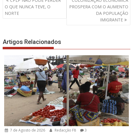
CPLP NÃO PODE PERDER
COLONIZAÇÃO ECONÓMICA
de
O QUE NUNCA TEVE, O
PROSPERA COM O AUMENTO
artigos
NORTE
DA POPULAÇÃO
IMIGRANTE
Artigos Relacionados
7 de Agosto de 2026
Redacção F8
3