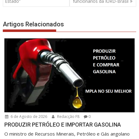
artigos
Estado”
funcionários da IURD-Brasil
Artigos Relacionados
6 de Agosto de 2026
Redacção F8
0
PRODUZIR PETRÓLEO E IMPORTAR GASOLINA
O ministro de Recursos Minerais, Petróleo e Gás angolano