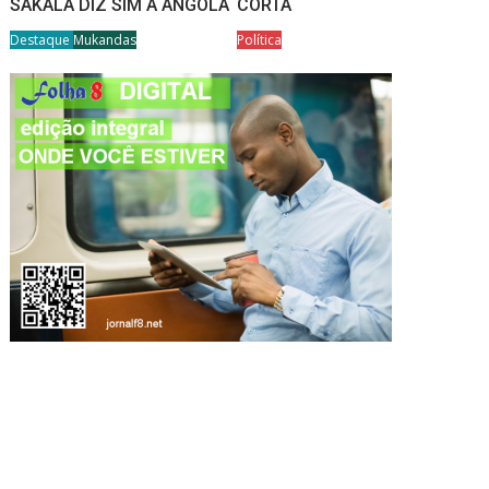
SAKALA DIZ SIM A ANGOLA
CORTA
Destaque
Mukandas
Política