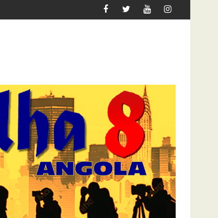
 A FLEC-FAC LÁ ESTÁ… DE PÉ
LEI CONTRA AS “FAKE NEWS”? MPLA (DE