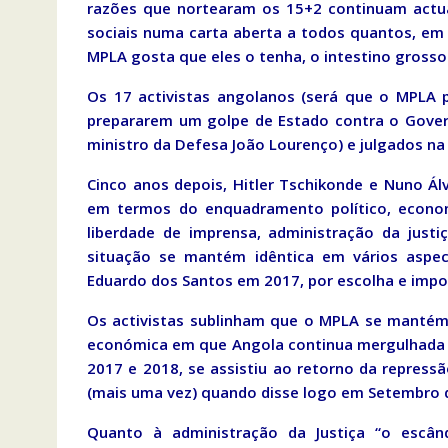
razões que nortearam os 15+2 continuam actuai
sociais numa carta aberta a todos quantos, em
MPLA gosta que eles o tenha, o intestino grosso
Os 17 activistas angolanos (será que o MPLA 
prepararem um golpe de Estado contra o Gover
ministro da Defesa João Lourenço) e julgados na f
Cinco anos depois, Hitler Tschikonde e Nuno Á
em termos do enquadramento político, economi
liberdade de imprensa, administração da just
situação se mantém idêntica em vários aspe
Eduardo dos Santos em 2017, por escolha e impo
Os activistas sublinham que o MPLA se mantém
económica em que Angola continua mergulhada 
2017 e 2018, se assistiu ao retorno da repressã
(mais uma vez) quando disse logo em Setembro d
Quanto à administração da Justiça “o escân