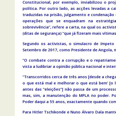
Constitucional, por exemplo, inviabilizou o pro
política. Por outro lado, as acções levadas a ca
traduzidas na prisão, julgamento e condenação
operações que se enquadram na estratégia
sobrevivência”, refere a carta, na qual os acti
(ditas de segurança) “que já fizeram mais vítima
Segundo os activistas, o simulacro de ímpeto
Setembro de 2017, como Presidente de Angola, 
“O combate contra a corrupção e o repatriame
vista a ludibriar a opinião pública nacional e inte
“Transcorridos cerca de três anos [desde a chega
o que está mal e melhorar o que está bem’ [o 
antes das “eleições”] não passa de um processo
mas, sim, a manutenção do MPLA no poder. Por
Poder daqui a 55 anos, exactamente quando co
Para Hitler Tschikonde e Nuno Álvaro Dala mant