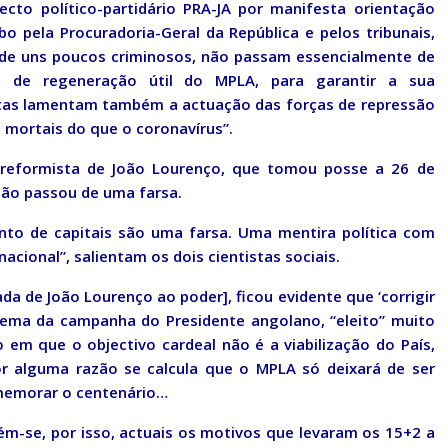
jecto político-partidário PRA-JA por manifesta orientação
bo pela Procuradoria-Geral da República e pelos tribunais,
 de uns poucos criminosos, não passam essencialmente de
 de regeneração útil do MPLA, para garantir a sua
vistas lamentam também a actuação das forças de repressão
s mortais do que o coronavírus”.
 reformista de João Lourenço, que tomou posse a 26 de
não passou de uma farsa.
nto de capitais são uma farsa. Uma mentira política com
rnacional”, salientam os dois cientistas sociais.
da de João Lourenço ao poder], ficou evidente que ‘corrigir
lema da campanha do Presidente angolano, “eleito” muito
 em que o objectivo cardeal não é a viabilização do País,
 alguma razão se calcula que o MPLA só deixará de ser
memorar o centenário…
ém-se, por isso, actuais os motivos que levaram os 15+2 a