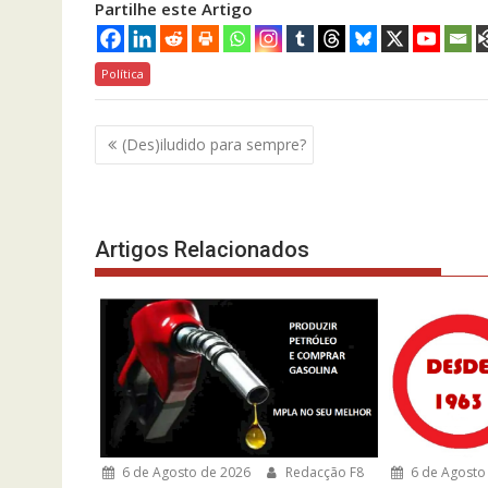
Partilhe este Artigo
Política
Navegação
(Des)iludido para sempre?
de
artigos
Artigos Relacionados
6 de Agosto de 2026
Redacção F8
6 de Agosto