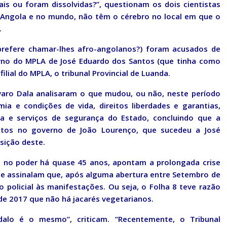
s ou foram dissolvidas?”, questionam os dois cientistas
 Angola e no mundo, não têm o cérebro no local em que o
.
prefere chamar-lhes afro-angolanos?) foram acusados de
no do MPLA de José Eduardo dos Santos (que tinha como
ilial do MPLA, o tribunal Provincial de Luanda.
lvaro Dala analisaram o que mudou, ou não, neste período
a e condições de vida, direitos liberdades e garantias,
iça e serviços de segurança do Estado, concluindo que a
ctos no governo de João Lourenço, que sucedeu a José
sição deste.
 no poder há quase 45 anos, apontam a prolongada crise
e assinalam que, após alguma abertura entre Setembro de
o policial às manifestações. Ou seja, o Folha 8 teve razão
e 2017 que não há jacarés vegetarianos.
dalo é o mesmo”, criticam. “Recentemente, o Tribunal