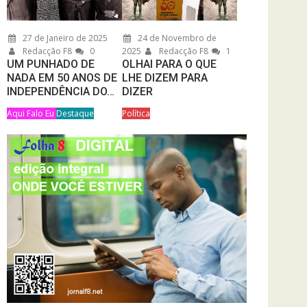
27 de Janeiro de 2025
24 de Novembro de
Redacção F8
0
2025
Redacção F8
1
UM PUNHADO DE
OLHAI PARA O QUE
NADA EM 50 ANOS DE
LHE DIZEM PARA
INDEPENDÊNCIA DO…
DIZER
Aqui Falo Eu
Destaque
Política