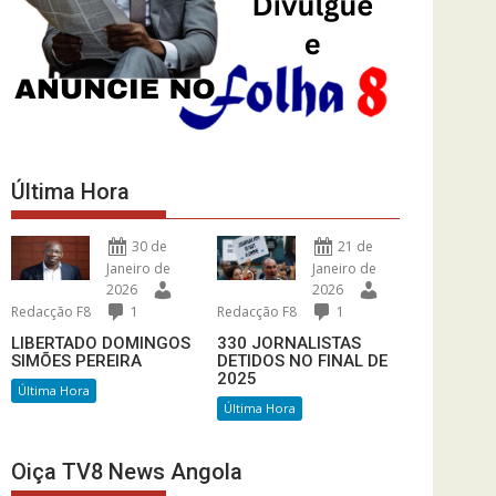
Última Hora
30 de
21 de
Janeiro de
Janeiro de
2026
2026
Redacção F8
1
Redacção F8
1
LIBERTADO DOMINGOS
330 JORNALISTAS
SIMÕES PEREIRA
DETIDOS NO FINAL DE
2025
Última Hora
Última Hora
Oiça TV8 News Angola