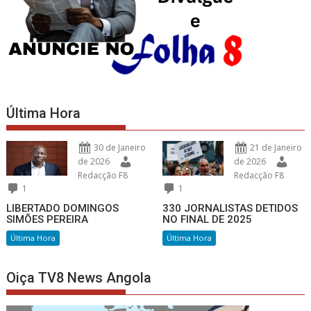
Última Hora
30 de Janeiro
21 de Janeiro
de 2026
de 2026
Redacção F8
Redacção F8
1
1
LIBERTADO DOMINGOS
330 JORNALISTAS DETIDOS
SIMÕES PEREIRA
NO FINAL DE 2025
Última Hora
Última Hora
Oiça TV8 News Angola