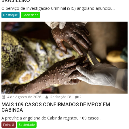
BRASILEIRO
O Serviço de Investigação Criminal (SIC) angolano anunciou...
Destaque
Sociedade
4 de Agosto de 2026
Redacção F8
2
MAIS 109 CASOS CONFIRMADOS DE MPOX EM
CABINDA
A província angolana de Cabinda registou 109 casos...
Folha 8
Sociedade