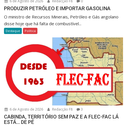
6 de Agosto de 2026
Redacção F8
0
PRODUZIR PETRÓLEO E IMPORTAR GASOLINA
O ministro de Recursos Minerais, Petróleo e Gás angolano
disse hoje que há falta de combustível...
Destaque
Política
6 de Agosto de 2026
Redacção F8
3
CABINDA, TERRITÓRIO SEM PAZ E A FLEC-FAC LÁ
ESTÁ… DE PÉ