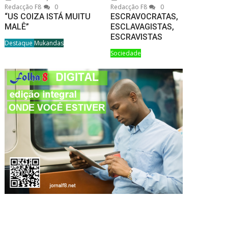
Redacção F8
0
Redacção F8
0
“US COIZA ISTÁ MUITU
ESCRAVOCRATAS,
MALÊ”
ESCLAVAGISTAS,
ESCRAVISTAS
Destaque
Mukandas
Sociedade