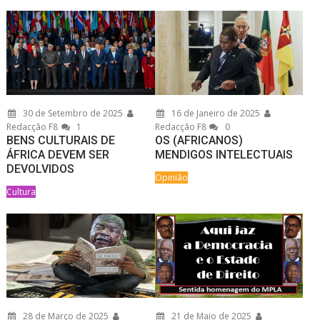
30 de Setembro de 2025
16 de Janeiro de 2025
Redacção F8
1
Redacção F8
0
BENS CULTURAIS DE
OS (AFRICANOS)
ÁFRICA DEVEM SER
MENDIGOS INTELECTUAIS
DEVOLVIDOS
Opinião
Cultura
28 de Março de 2025
21 de Maio de 2025