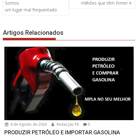
de
Somos
milhões que têm fome!
artigos
um lugar mal frequentado
Artigos Relacionados
6 de Agosto de 2026
Redacção F8
0
PRODUZIR PETRÓLEO E IMPORTAR GASOLINA