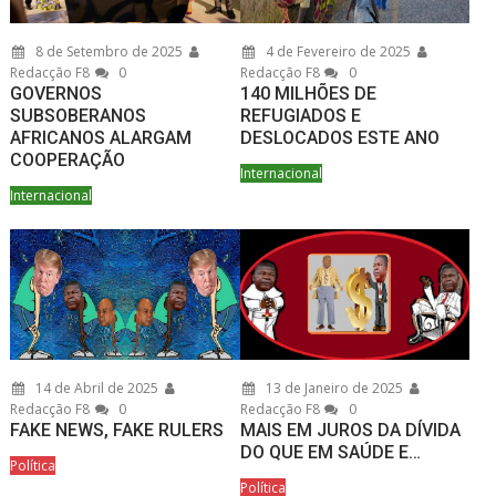
8 de Setembro de 2025
4 de Fevereiro de 2025
Redacção F8
0
Redacção F8
0
GOVERNOS
140 MILHÕES DE
SUBSOBERANOS
REFUGIADOS E
AFRICANOS ALARGAM
DESLOCADOS ESTE ANO
COOPERAÇÃO
Internacional
Internacional
14 de Abril de 2025
13 de Janeiro de 2025
Redacção F8
0
Redacção F8
0
FAKE NEWS, FAKE RULERS
MAIS EM JUROS DA DÍVIDA
DO QUE EM SAÚDE E…
Política
Política