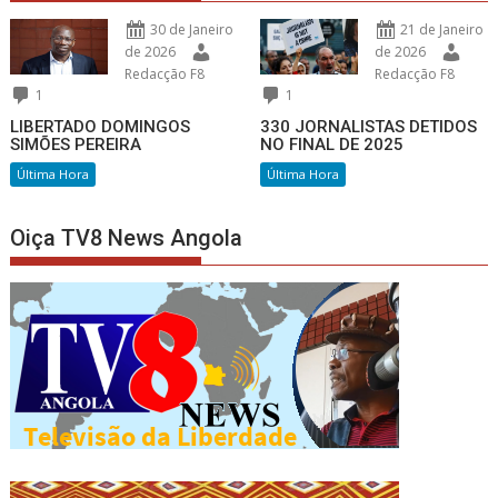
30 de Janeiro
21 de Janeiro
de 2026
de 2026
Redacção F8
Redacção F8
1
1
LIBERTADO DOMINGOS
330 JORNALISTAS DETIDOS
SIMÕES PEREIRA
NO FINAL DE 2025
Última Hora
Última Hora
Oiça TV8 News Angola