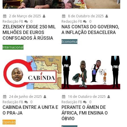
2 de Março de 2025
8 de Outubro de 2025
Redacção F8
0
Redacção F8
0
ZELENSKY EXIGE 250 MIL
NAS CONTAS DO GOVERNO,
MILHÕES DE EUROS
A INFLAÇÃO DESACELERA
CONFSCADOS À RÚSSIA
Economia
Internacional
24 de Junho de 2025
16 de Outubro de 2025
Redacção F8
0
Redacção F8
0
CABINDA ENTRE A UNITA E
PERANTE O ÁMEN DE
O PRA-JA
ÁFRICA, FMI ENSINA O
ÓBVIO
Opinião