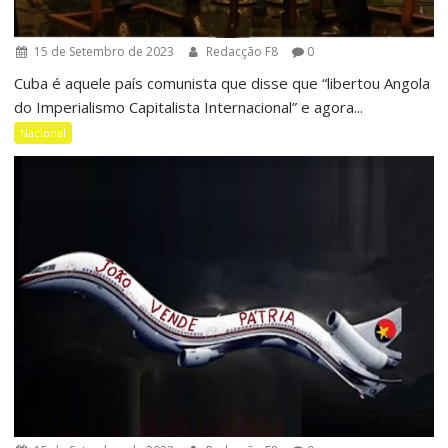
15 de Setembro de 2023
Redacção F8
0
Cuba é aquele país comunista que disse que “libertou Angola
do Imperialismo Capitalista Internacional” e agora...
Nacional