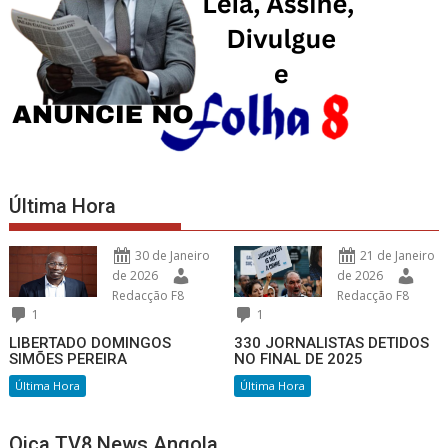
Última Hora
30 de Janeiro
21 de Janeiro
de 2026
de 2026
Redacção F8
Redacção F8
1
1
LIBERTADO DOMINGOS
330 JORNALISTAS DETIDOS
SIMÕES PEREIRA
NO FINAL DE 2025
Última Hora
Última Hora
Oiça TV8 News Angola