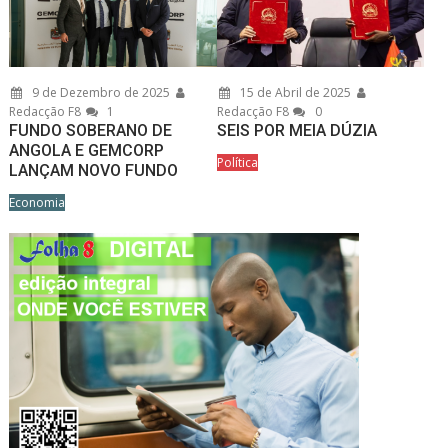
9 de Dezembro de 2025
15 de Abril de 2025
Redacção F8
1
Redacção F8
0
FUNDO SOBERANO DE
SEIS POR MEIA DÚZIA
ANGOLA E GEMCORP
Política
LANÇAM NOVO FUNDO
Economia