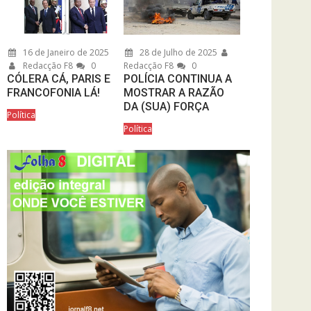
16 de Janeiro de 2025
28 de Julho de 2025
Redacção F8
0
Redacção F8
0
CÓLERA CÁ, PARIS E
POLÍCIA CONTINUA A
FRANCOFONIA LÁ!
MOSTRAR A RAZÃO
DA (SUA) FORÇA
Política
Política