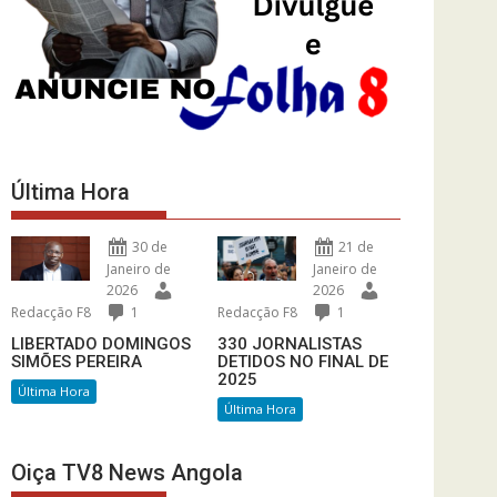
Última Hora
30 de
21 de
Janeiro de
Janeiro de
2026
2026
Redacção F8
1
Redacção F8
1
LIBERTADO DOMINGOS
330 JORNALISTAS
SIMÕES PEREIRA
DETIDOS NO FINAL DE
2025
Última Hora
Última Hora
Oiça TV8 News Angola