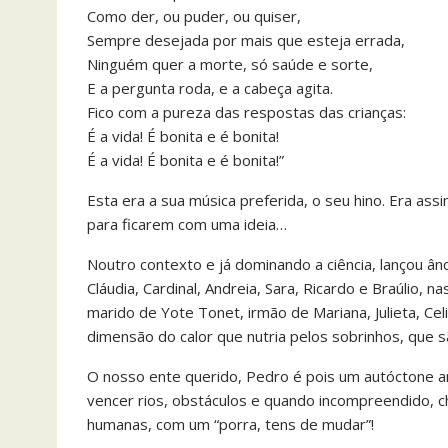
Como der, ou puder, ou quiser,
Sempre desejada por mais que esteja errada,
Ninguém quer a morte, só saúde e sorte,
E a pergunta roda, e a cabeça agita.
Fico com a pureza das respostas das crianças:
É a vida! É bonita e é bonita!
É a vida! É bonita e é bonita!”
Esta era a sua música preferida, o seu hino. Era as
para ficarem com uma ideia…
Noutro contexto e já dominando a ciência, lançou ânc
Cláudia, Cardinal, Andreia, Sara, Ricardo e Braúlio, n
marido de Yote Tonet, irmão de Mariana, Julieta, Ce
dimensão do calor que nutria pelos sobrinhos, que 
O nosso ente querido, Pedro é pois um autóctone ango
vencer rios, obstáculos e quando incompreendido, c
humanas, com um “porra, tens de mudar”!