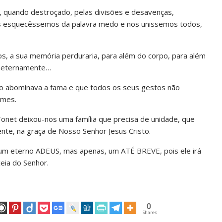
r, quando destroçado, pelas divisões e desavenças,
s esquecêssemos da palavra medo e nos unissemos todos,
s, a sua memória perduraria, para além do corpo, para além
, eternamente…
 abominava a fama e que todos os seus gestos não
imes.
 Tonet deixou-nos uma família que precisa de unidade, que
te, na graça de Nosso Senhor Jesus Cristo.
r um eterno ADEUS, mas apenas, um ATÉ BREVE, pois ele irá
eia do Senhor.
0
Shares