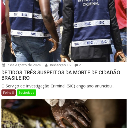
7 de Agosto de 2026
Redacção F8
2
DETIDOS TRÊS SUSPEITOS DA MORTE DE CIDADÃO
BRASILEIRO
O Serviço de Investigação Criminal (SIC) angolano anunciou...
Folha 8
Sociedade