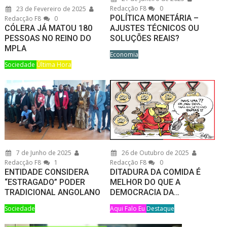
Redacção F8
0
23 de Fevereiro de 2025
POLÍTICA MONETÁRIA –
Redacção F8
0
CÓLERA JÁ MATOU 180
AJUSTES TÉCNICOS OU
PESSOAS NO REINO DO
SOLUÇÕES REAIS?
MPLA
Economia
Sociedade
Última Hora
7 de Junho de 2025
26 de Outubro de 2025
Redacção F8
1
Redacção F8
0
ENTIDADE CONSIDERA
DITADURA DA COMIDA É
“ESTRAGADO” PODER
MELHOR DO QUE A
TRADICIONAL ANGOLANO
DEMOCRACIA DA…
Sociedade
Aqui Falo Eu
Destaque