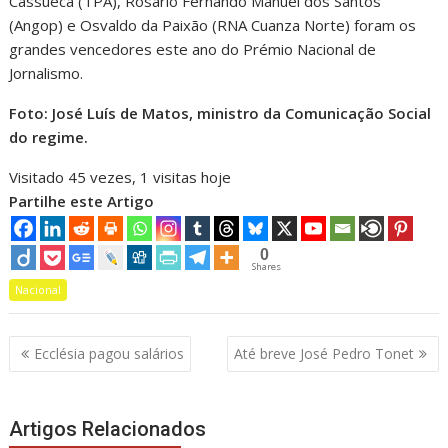
Cassueca (TPA), Rosário Fernando Manuel dos Santos
(Angop) e Osvaldo da Paixão (RNA Cuanza Norte) foram os
grandes vencedores este ano do Prémio Nacional de
Jornalismo.
Foto: José Luís de Matos, ministro da Comunicação Social
do regime.
Visitado 45 vezes, 1 visitas hoje
Partilhe este Artigo
0
Shares
Nacional
Navegação
Ecclésia pagou salários
Até breve José Pedro Tonet
de
artigos
Artigos Relacionados