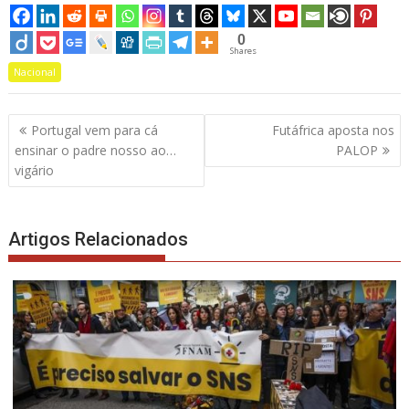
0
Shares
Nacional
Navegação
Portugal vem para cá
Futáfrica aposta nos
de
ensinar o padre nosso ao…
PALOP
artigos
vigário
Artigos Relacionados