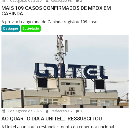
4 de Agosto de 2026
Redacção F8
2
MAIS 109 CASOS CONFIRMADOS DE MPOX EM
CABINDA
A província angolana de Cabinda registou 109 casos...
Destaque
Sociedade
1 de Agosto de 2026
Redacção F8
3
AO QUARTO DIA A UNITEL… RESSUSCITOU
A Unitel anunciou o restabelecimento da cobertura nacional...