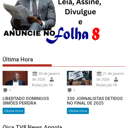
Última Hora
30 de Janeiro
21 de Janeiro
de 2026
de 2026
Redacção F8
Redacção F8
1
1
LIBERTADO DOMINGOS
330 JORNALISTAS DETIDOS
SIMÕES PEREIRA
NO FINAL DE 2025
Última Hora
Última Hora
Oiça TV8 News Angola