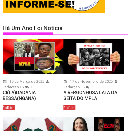
Há Um Ano Foi Notícia
10 de Março de 2025
17 de Novembro de 2025
Redacção F8
0
Redacção F8
1
CI(LA)DADANIA
A VERGONHOSA LATA DA
BESSA(NGANA)
SEITA DO MPLA
Política
Política