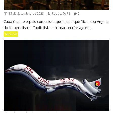
15 de Setembro de 2023
Redacção F8
0
Cuba é aquele país comunista que disse que “libertou Angola
do Imperialismo Capitalista Internacional” e agora...
Nacional