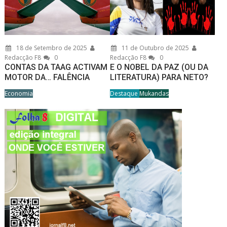
18 de Setembro de 2025
11 de Outubro de 2025
Redacção F8
0
Redacção F8
0
CONTAS DA TAAG ACTIVAM
E O NOBEL DA PAZ (OU DA
MOTOR DA… FALÊNCIA
LITERATURA) PARA NETO?
Economia
Destaque
Mukandas