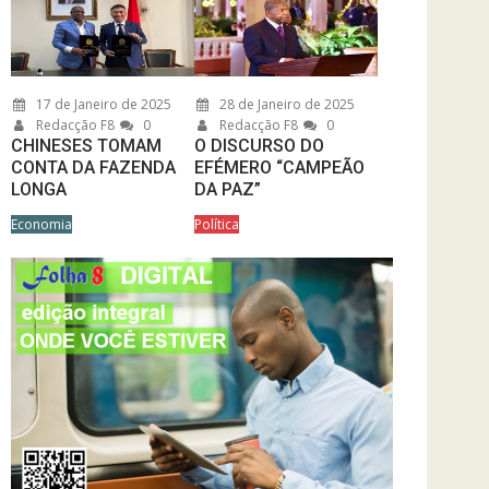
17 de Janeiro de 2025
28 de Janeiro de 2025
Redacção F8
0
Redacção F8
0
CHINESES TOMAM
O DISCURSO DO
CONTA DA FAZENDA
EFÉMERO “CAMPEÃO
LONGA
DA PAZ”
Economia
Política