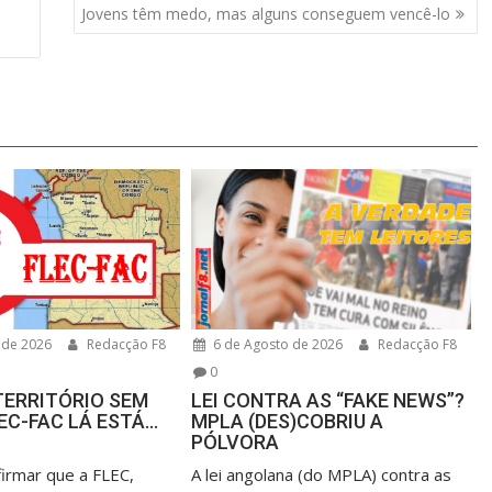
Jovens têm medo, mas alguns conseguem vencê-lo
 de 2026
Redacção F8
6 de Agosto de 2026
Redacção F8
0
TERRITÓRIO SEM
LEI CONTRA AS “FAKE NEWS”?
LEC-FAC LÁ ESTÁ…
MPLA (DES)COBRIU A
PÓLVORA
firmar que a FLEC,
A lei angolana (do MPLA) contra as