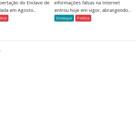
ibertação do Enclave de
informações falsas na Internet
dada em Agosto...
entrou hoje em vigor, abrangendo...
ítica
Destaque
Política
.