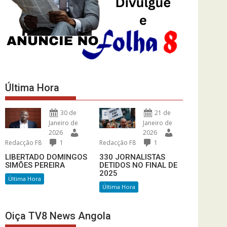
Última Hora
30 de
21 de
Janeiro de
Janeiro de
2026
2026
Redacção F8
1
Redacção F8
1
LIBERTADO DOMINGOS
330 JORNALISTAS
SIMÕES PEREIRA
DETIDOS NO FINAL DE
2025
Última Hora
Última Hora
Oiça TV8 News Angola