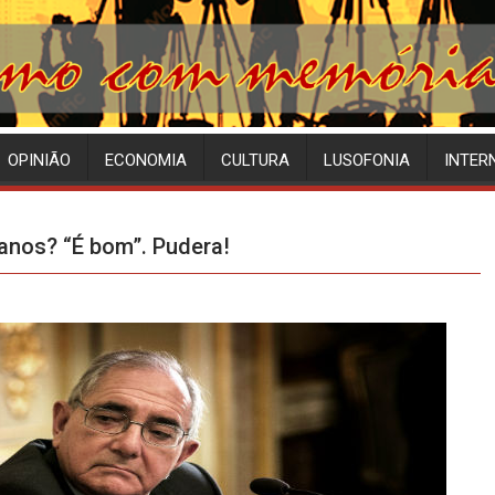
OPINIÃO
ECONOMIA
CULTURA
LUSOFONIA
INTER
anos? “É bom”. Pudera!