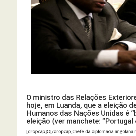
O ministro das Relações Exterior
hoje, em Luanda, que a eleição d
Humanos das Nações Unidas é “bo
eleição (ver manchete: “Portugal
[dropcap]O[/dropcap]chefe da diplomacia angolana r