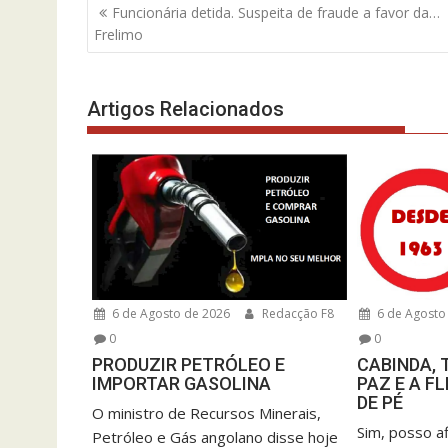
Navegação
Funcionária detida. Suspeita de fraude a favor da…
de
Frelimo
artigos
Artigos Relacionados
6 de Agosto de 2026
Redacção F8
6 de Agosto
0
0
PRODUZIR PETRÓLEO E
CABINDA, 
IMPORTAR GASOLINA
PAZ E A F
DE PÉ
O ministro de Recursos Minerais,
Sim, posso a
Petróleo e Gás angolano disse hoje