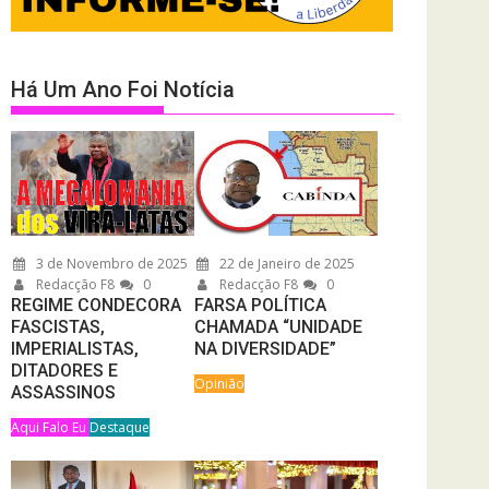
Há Um Ano Foi Notícia
3 de Novembro de 2025
22 de Janeiro de 2025
Redacção F8
0
Redacção F8
0
REGIME CONDECORA
FARSA POLÍTICA
FASCISTAS,
CHAMADA “UNIDADE
IMPERIALISTAS,
NA DIVERSIDADE”
DITADORES E
Opinião
ASSASSINOS
Aqui Falo Eu
Destaque