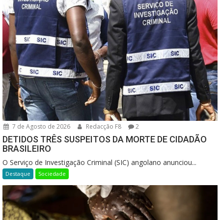
7 de Agosto de 2026
Redacção F8
2
DETIDOS TRÊS SUSPEITOS DA MORTE DE CIDADÃO
BRASILEIRO
O Serviço de Investigação Criminal (SIC) angolano anunciou...
Destaque
Sociedade