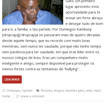
Gato. Em primeiro
lugar aproveito esta
oportunidade para te
enviar um forte abraço
e desejar tudo de bom
para ti, a família, o teu partido. Por Domingos Kambunji
[dropcap]J[/dropcap]á se passaram mais de quatro décadas
desde aquele tempo, que eu recordo com muito boas
memórias, sem nunca ter saudade, porque não tenho tempo
nem paciência para ter saudade, em que eras líder entre os
nossos colegas de liceu. Eras um companheiro muito
inteligente e amigo, sempre disponível para proteger os
menos fortes contra as tentativas de “bullying”…
LEIA MAIS
,
,
,
,
Destaque
Opinião
Eleições
elogios
lukamba gato
unita. mpla.
trump
Leave a comment