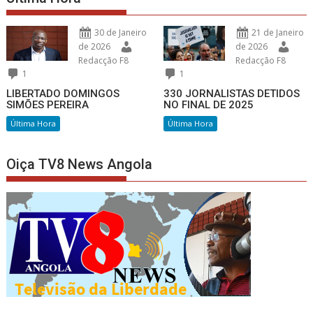
30 de Janeiro
21 de Janeiro
de 2026
de 2026
Redacção F8
Redacção F8
1
1
LIBERTADO DOMINGOS
330 JORNALISTAS DETIDOS
SIMÕES PEREIRA
NO FINAL DE 2025
Última Hora
Última Hora
Oiça TV8 News Angola