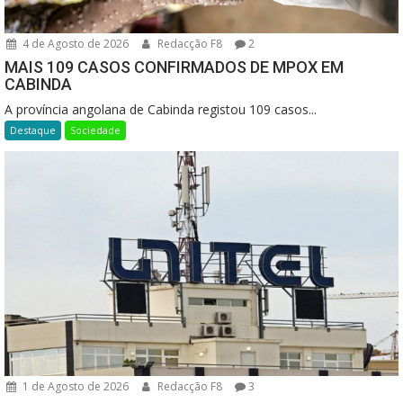
4 de Agosto de 2026
Redacção F8
2
MAIS 109 CASOS CONFIRMADOS DE MPOX EM
CABINDA
A província angolana de Cabinda registou 109 casos...
Destaque
Sociedade
1 de Agosto de 2026
Redacção F8
3