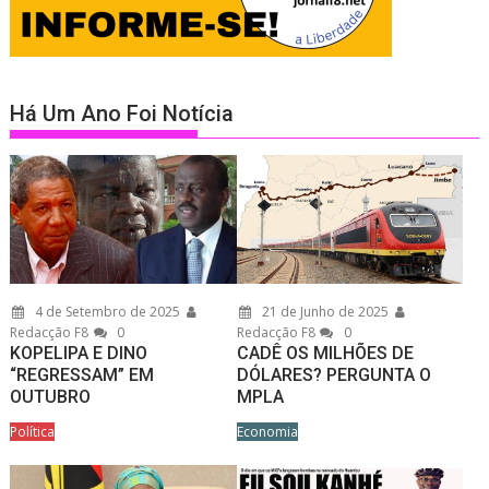
Há Um Ano Foi Notícia
4 de Setembro de 2025
21 de Junho de 2025
Redacção F8
0
Redacção F8
0
KOPELIPA E DINO
CADÊ OS MILHÕES DE
“REGRESSAM” EM
DÓLARES? PERGUNTA O
OUTUBRO
MPLA
Política
Economia