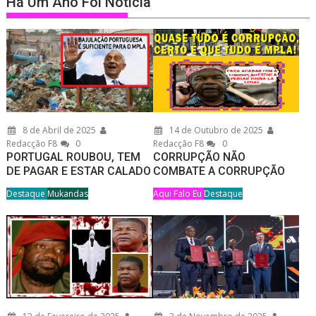
Há Um Ano Foi Notícia
8 de Abril de 2025
14 de Outubro de 2025
Redacção F8
0
Redacção F8
0
PORTUGAL ROUBOU, TEM
CORRUPÇÃO NÃO
DE PAGAR E ESTAR CALADO
COMBATE A CORRUPÇÃO
Destaque
Mukandas
Aqui Falo Eu
Destaque