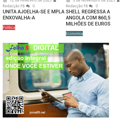
12 de Fevereiro de 2025
3 de Novembro de 2025
Redacção F8
0
Redacção F8
0
UNITA AJOELHA-SE E MPLA
SHELL REGRESSA A
ENXOVALHA-A
ANGOLA COM 860,5
MILHÕES DE EUROS
Política
Economia