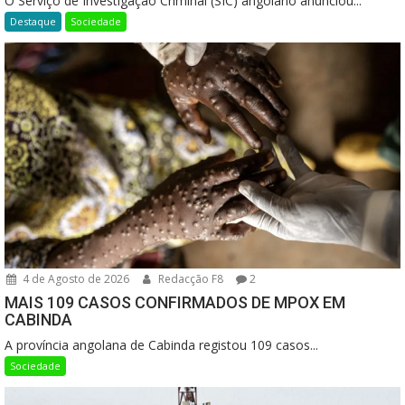
O Serviço de Investigação Criminal (SIC) angolano anunciou...
Destaque
Sociedade
4 de Agosto de 2026
Redacção F8
2
MAIS 109 CASOS CONFIRMADOS DE MPOX EM
CABINDA
A província angolana de Cabinda registou 109 casos...
Sociedade