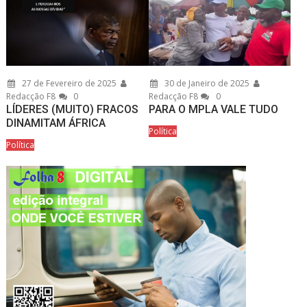
27 de Fevereiro de 2025
30 de Janeiro de 2025
Redacção F8
0
Redacção F8
0
LÍDERES (MUITO) FRACOS
PARA O MPLA VALE TUDO
DINAMITAM ÁFRICA
Política
Política