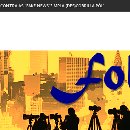
”? MPLA (DES)COBRIU A PÓLVORA
MAIORIA DOS JOVENS AFRICANOS 