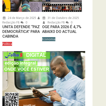
24 de Março de 2025
31 de Outubro de 2025
Redacção F8
0
Redacção F8
0
UNITA DEFENDE “PAZ
OGE PARA 2026 É 4,7%
DEMOCRÁTICA” PARA
ABAIXO DO ACTUAL
CABINDA
Economia
Política