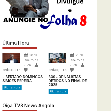
Última Hora
30 de
21 de
Janeiro de
Janeiro de
2026
2026
Redacção F8
1
Redacção F8
1
LIBERTADO DOMINGOS
330 JORNALISTAS
SIMÕES PEREIRA
DETIDOS NO FINAL DE
2025
Última Hora
Última Hora
Oiça TV8 News Angola