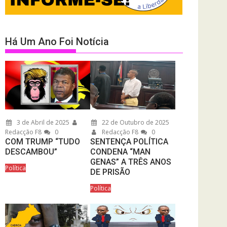
Há Um Ano Foi Notícia
3 de Abril de 2025
22 de Outubro de 2025
Redacção F8
0
Redacção F8
0
COM TRUMP “TUDO
SENTENÇA POLÍTICA
DESCAMBOU”
CONDENA “MAN
GENAS” A TRÊS ANOS
Política
DE PRISÃO
Política