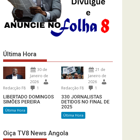
Última Hora
30 de
21 de
Janeiro de
Janeiro de
2026
2026
Redacção F8
1
Redacção F8
1
LIBERTADO DOMINGOS
330 JORNALISTAS
SIMÕES PEREIRA
DETIDOS NO FINAL DE
2025
Última Hora
Última Hora
Oiça TV8 News Angola