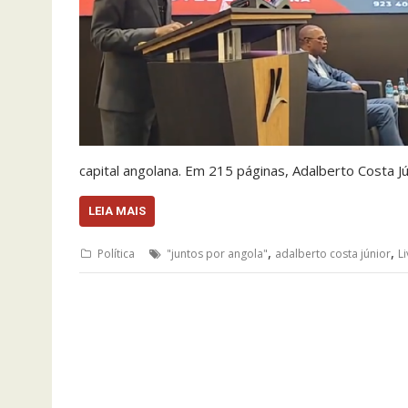
capital angolana. Em 215 páginas, Adalberto Costa J
LEIA MAIS
,
,
Política
"juntos por angola"
adalberto costa júnior
L