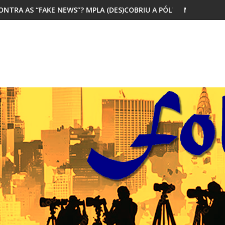
 MPLA (DES)COBRIU A PÓLVORA
MAIORIA DOS JOVENS AFRICANOS Q