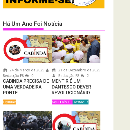
Há Um Ano Foi Notícia
24 de Março de 2025
21 de Dezembro de 2025
Redacção F8
0
Redacção F8
2
CABINDA PRECISA DE
MENTIR É UM
UMA VERDADEIRA
DANTESCO DEVER
PONTE
REVOLUCIONÁRIO
Opinião
Aqui Falo Eu
Destaque