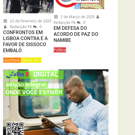
2 de Março de 2025
22 de Fevereiro de 2025
Redacção F8
0
Redacção F8
0
EM DEFESA DO
CONFRONTOS EM
ACORDO DE PAZ DO
LISBOA CONTRA E A
NAMIBE
FAVOR DE SISSOCO
Política
EMBALÓ
Lusofonia
Última Hora