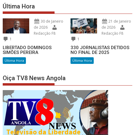
Última Hora
30 de Janeiro
21 de Janeiro
de 2026
de 2026
Redacção F8
Redacção F8
1
1
LIBERTADO DOMINGOS
330 JORNALISTAS DETIDOS
SIMÕES PEREIRA
NO FINAL DE 2025
Última Hora
Última Hora
Oiça TV8 News Angola