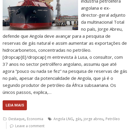
indústria petrolífera
angolana e ex-
director-geral adjunto
da multinacional Total
no país, Jorge Abreu,
defende que Angola deve avançar para a pesquisa de
reservas de gás natural e assim aumentar as exportações de
hidrocarbonetos, concentradas no petróleo.
[dropcap]E[/dropcap] m entrevista à Lusa, o consultor, com
37 anos no sector petrolífero angolano, assumiu que até
agora “pouco ou nada se fez” na pesquisa de reservas de gás
no país, apesar da potencialidade de Angola, que já é o
segundo produtor de petróleo da África subsaariana. Os
únicos passos, explica,…
LEIA MAIS
,
,
,
,
Destaque
Economia
Angola LNG
gás
jorge abreu
Petróleo
Leave a comment