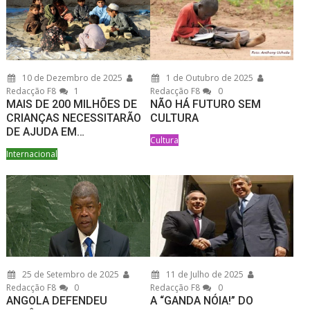
10 de Dezembro de 2025
1 de Outubro de 2025
Redacção F8
1
Redacção F8
0
MAIS DE 200 MILHÕES DE
NÃO HÁ FUTURO SEM
CRIANÇAS NECESSITARÃO
CULTURA
DE AJUDA EM…
Cultura
Internacional
25 de Setembro de 2025
11 de Julho de 2025
Redacção F8
0
Redacção F8
0
ANGOLA DEFENDEU
A “GANDA NÓIA!” DO