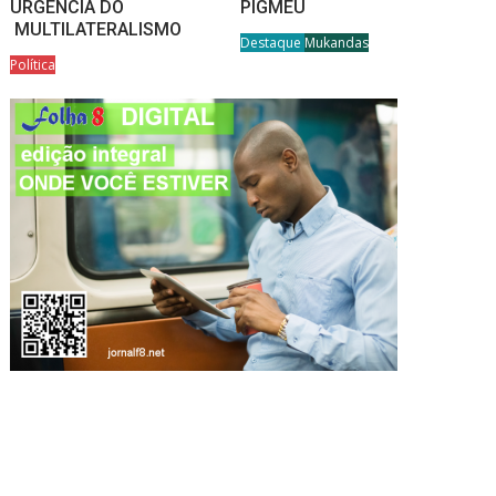
URGÊNCIA DO
PIGMEU
MULTILATERALISMO
Destaque
Mukandas
Política