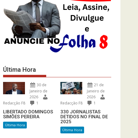
Última Hora
30 de
21 de
Janeiro de
Janeiro de
2026
2026
Redacção F8
1
Redacção F8
1
LIBERTADO DOMINGOS
330 JORNALISTAS
SIMÕES PEREIRA
DETIDOS NO FINAL DE
2025
Última Hora
Última Hora