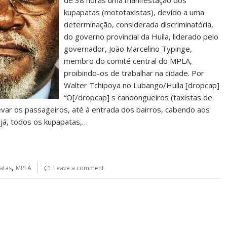
de 38 horas uma manifestação dos
kupapatas (mototaxistas), devido a uma
determinação, considerada discriminatória,
do governo provincial da Huíla, liderado pelo
governador, João Marcelino Typinge,
membro do comité central do MPLA,
proibindo-os de trabalhar na cidade. Por
Walter Tchipoya no Lubango/Huíla [dropcap]
“O[/dropcap] s candongueiros (taxistas de
levar os passageiros, até à entrada dos bairros, cabendo aos
 já, todos os kupapatas,…
,
atas
MPLA
Leave a comment