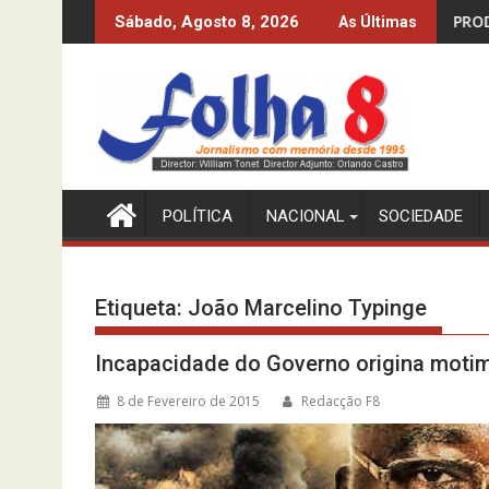
Skip
DOS 10%? O INE-MPLA DIZ QUE SIM…
PRODUZIR PETRÓLEO E I
Sábado, Agosto 8, 2026
As Últimas
to
content
POLÍTICA
NACIONAL
SOCIEDADE
Etiqueta:
João Marcelino Typinge
Incapacidade do Governo origina moti
8 de Fevereiro de 2015
Redacção F8