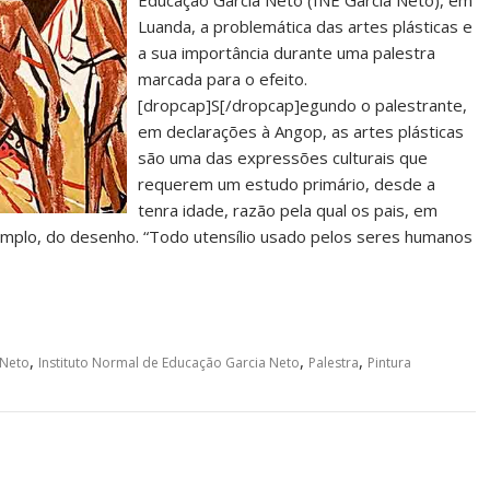
Educação Garcia Neto (INE Garcia Neto), em
Luanda, a problemática das artes plásticas e
a sua importância durante uma palestra
marcada para o efeito.
[dropcap]S[/dropcap]egundo o palestrante,
em declarações à Angop, as artes plásticas
são uma das expressões culturais que
requerem um estudo primário, desde a
tenra idade, razão pela qual os pais, em
exemplo, do desenho. “Todo utensílio usado pelos seres humanos
,
,
,
 Neto
Instituto Normal de Educação Garcia Neto
Palestra
Pintura