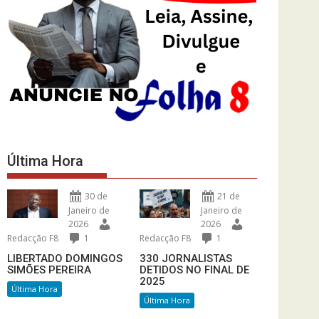
Última Hora
30 de
21 de
Janeiro de
Janeiro de
2026
2026
Redacção F8
1
Redacção F8
1
LIBERTADO DOMINGOS
330 JORNALISTAS
SIMÕES PEREIRA
DETIDOS NO FINAL DE
2025
Última Hora
Última Hora