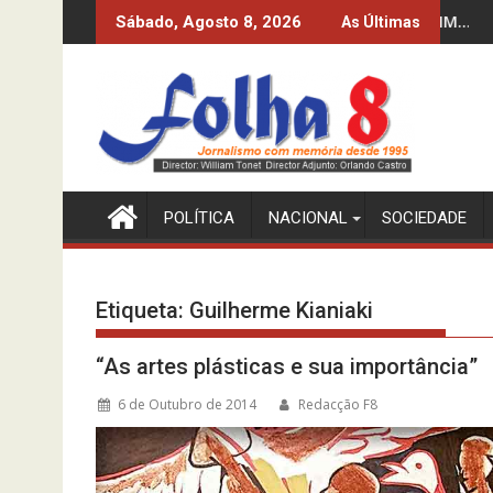
Skip
IXO DOS 10%? O INE-MPLA DIZ QUE SIM…
PRODUZIR PETRÓLEO
Sábado, Agosto 8, 2026
As Últimas
to
content
POLÍTICA
NACIONAL
SOCIEDADE
Etiqueta:
Guilherme Kianiaki
“As artes plásticas e sua importância”
6 de Outubro de 2014
Redacção F8