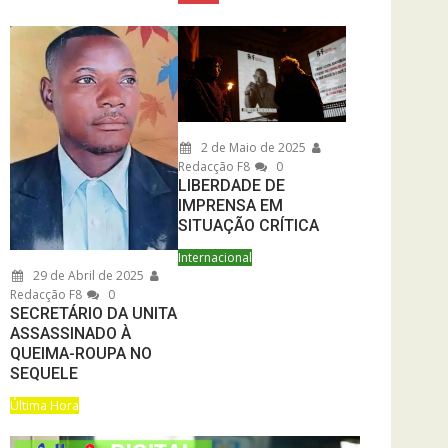
2 de Maio de 2025
Redacção F8
0
LIBERDADE DE
IMPRENSA EM
SITUAÇÃO CRÍTICA
Internacional
29 de Abril de 2025
Redacção F8
0
SECRETÁRIO DA UNITA
ASSASSINADO À
QUEIMA-ROUPA NO
SEQUELE
Última Hora