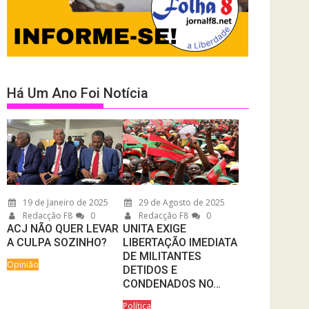
Há Um Ano Foi Notícia
19 de Janeiro de 2025
29 de Agosto de 2025
Redacção F8
0
Redacção F8
0
ACJ NÃO QUER LEVAR
UNITA EXIGE
A CULPA SOZINHO?
LIBERTAÇÃO IMEDIATA
DE MILITANTES
Opinião
DETIDOS E
CONDENADOS NO…
Política