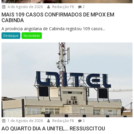
4 de Agosto de 2026
Redacção F8
2
MAIS 109 CASOS CONFIRMADOS DE MPOX EM
CABINDA
A província angolana de Cabinda registou 109 casos...
Destaque
Sociedade
1 de Agosto de 2026
Redacção F8
3
AO QUARTO DIA A UNITEL… RESSUSCITOU