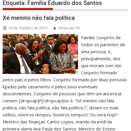
Etiqueta:
Família Eduardo dos Santos
Xé menino não fala política
24 de Outubro de 2014
Redacção F8
Família: Conjunto de
todos os parentes de
uma pessoa, e,
principalmente, dos
que moram com ela.
Conjunto formado
pelos pais e pelos filhos. Conjunto formado por duas pessoas
ligadas pelo casamento e pelos seus eventuais
descendentes. Conjunto de pessoas que têm um ancestral
comum. [dropcap]P[/dropcap]ois é. “Xé menino não fala
política, não fala política, não fala política..!”, diziam os mais
velhos, noutros tempos. Noutros tempos? Ou será hoje?
Ministro das finanças: Carlos Lopes, marido da irmã da
primeira-dama Ana Paula dos Santos. Ministro do Ensino