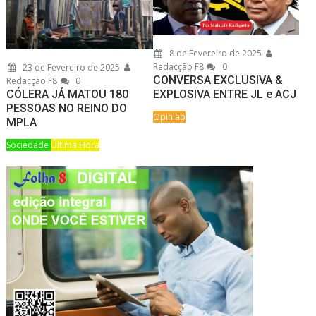
8 de Fevereiro de 2025
Redacção F8
0
23 de Fevereiro de 2025
CONVERSA EXCLUSIVA &
Redacção F8
0
CÓLERA JÁ MATOU 180
EXPLOSIVA ENTRE JL e ACJ
PESSOAS NO REINO DO
Opinião
MPLA
Sociedade
Última Hora