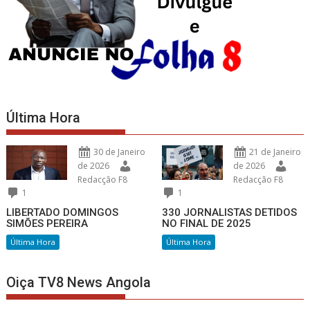
Última Hora
30 de Janeiro
21 de Janeiro
de 2026
de 2026
Redacção F8
Redacção F8
1
1
LIBERTADO DOMINGOS
330 JORNALISTAS DETIDOS
SIMÕES PEREIRA
NO FINAL DE 2025
Última Hora
Última Hora
Oiça TV8 News Angola