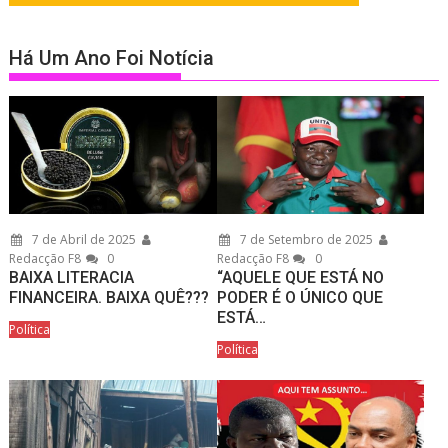
Há Um Ano Foi Notícia
7 de Abril de 2025
7 de Setembro de 2025
Redacção F8
0
Redacção F8
0
BAIXA LITERACIA
“AQUELE QUE ESTÁ NO
FINANCEIRA. BAIXA QUÊ???
PODER É O ÚNICO QUE
ESTÁ…
Política
Política