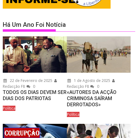
Há Um Ano Foi Notícia
22 de Fevereiro de 2025
1 de Agosto de 2025
Redacção F8
0
Redacção F8
0
TODOS OS DIAS DEVEM SER
«AUTORES DA ACÇÃO
DIAS DOS PATRIOTAS
CRIMINOSA SAÍRAM
DERROTADOS»
Política
Política