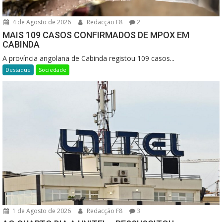
4 de Agosto de 2026
Redacção F8
2
MAIS 109 CASOS CONFIRMADOS DE MPOX EM
CABINDA
A província angolana de Cabinda registou 109 casos...
Destaque
Sociedade
1 de Agosto de 2026
Redacção F8
3