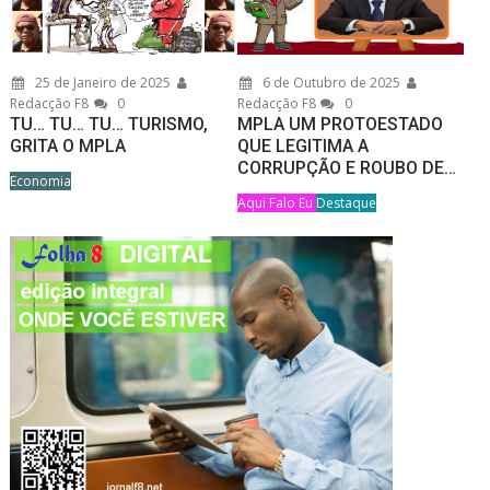
25 de Janeiro de 2025
6 de Outubro de 2025
Redacção F8
0
Redacção F8
0
TU… TU… TU… TURISMO,
MPLA UM PROTOESTADO
GRITA O MPLA
QUE LEGITIMA A
CORRUPÇÃO E ROUBO DE…
Economia
Aqui Falo Eu
Destaque