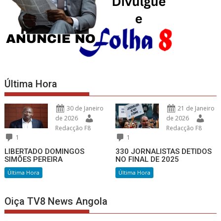
Última Hora
30 de Janeiro
21 de Janeiro
de 2026
de 2026
Redacção F8
Redacção F8
1
1
LIBERTADO DOMINGOS
330 JORNALISTAS DETIDOS
SIMÕES PEREIRA
NO FINAL DE 2025
Última Hora
Última Hora
Oiça TV8 News Angola