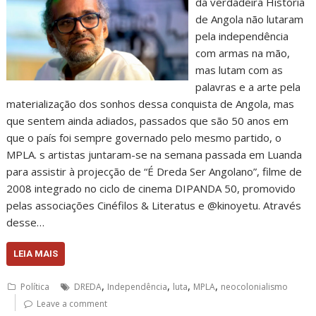
da verdadeira História
de Angola não lutaram
pela independência
com armas na mão,
mas lutam com as
palavras e a arte pela
materialização dos sonhos dessa conquista de Angola, mas
que sentem ainda adiados, passados que são 50 anos em
que o país foi sempre governado pelo mesmo partido, o
MPLA. s artistas juntaram-se na semana passada em Luanda
para assistir à projecção de “É Dreda Ser Angolano”, filme de
2008 integrado no ciclo de cinema DIPANDA 50, promovido
pelas associações Cinéfilos & Literatus e @kinoyetu. Através
desse…
LEIA MAIS
,
,
,
,
Política
DREDA
Independência
luta
MPLA
neocolonialismo
Leave a comment