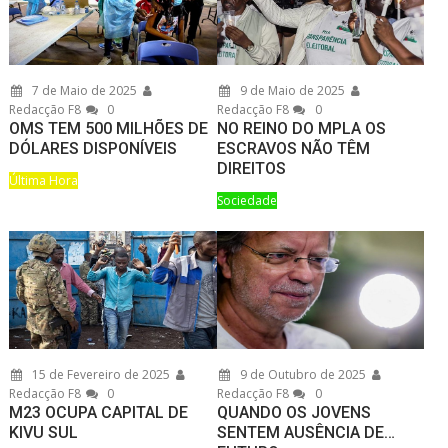
7 de Maio de 2025
9 de Maio de 2025
Redacção F8
0
Redacção F8
0
OMS TEM 500 MILHÕES DE
NO REINO DO MPLA OS
DÓLARES DISPONÍVEIS
ESCRAVOS NÃO TÊM
DIREITOS
Última Hora
Sociedade
15 de Fevereiro de 2025
9 de Outubro de 2025
Redacção F8
0
Redacção F8
0
M23 OCUPA CAPITAL DE
QUANDO OS JOVENS
KIVU SUL
SENTEM AUSÊNCIA DE…