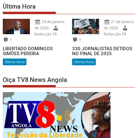
Última Hora
30 de Janeiro
21 de Janeiro
de 2026
de 2026
Redacção F8
Redacção F8
1
1
LIBERTADO DOMINGOS
330 JORNALISTAS DETIDOS
SIMÕES PEREIRA
NO FINAL DE 2025
Última Hora
Última Hora
Oiça TV8 News Angola