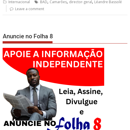
,
,
,
Internacional
BAD
Camarões
director-geral
Léandre Bassolé
Leave a comment
Anuncie no Folha 8