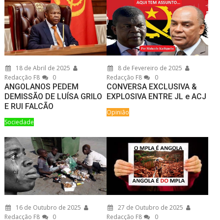
18 de Abril de 2025
8 de Fevereiro de 2025
Redacção F8
0
Redacção F8
0
ANGOLANOS PEDEM
CONVERSA EXCLUSIVA &
DEMISSÃO DE LUÍSA GRILO
EXPLOSIVA ENTRE JL e ACJ
E RUI FALCÃO
Opinião
Sociedade
16 de Outubro de 2025
27 de Outubro de 2025
Redacção F8
0
Redacção F8
0